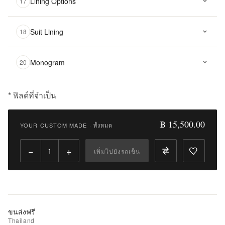
Lining Options
17
Suit Lining
18
Monogram
20
* ฟิลด์ที่จำเป็น
฿
15,500.00
฿ 15,500.00
YOUR CUSTOM MADE
·
ทั้งหมด
Qty:
−
+
เพิ่มไปยังรถเข็น
เพิ่ม
ไป
ยัง
รถ
เข็น
ขนส่งฟรี
Thailand