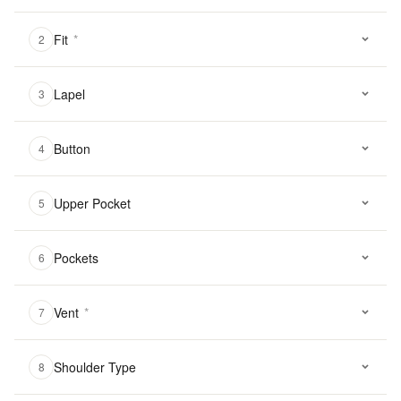
Fit
*
2
Lapel
3
Button
4
Upper Pocket
5
Pockets
6
Vent
*
7
Shoulder Type
8