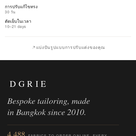
เพิ่ม
การปรับแก้ไขทรง
รายการ
30 วัน
ที่
ตัดเย็บในเวลา
ชอบ
10–21 days
|
นำ
แบ่งปันรูปแบบการปรับแต่งของคุณ
ไป
เปรียบ
เทียบ
DGRIE
Bespoke tailoring, made
in Bangkok since 2010.
4,488
FABRICS TO ORDER ONLINE, EVERY