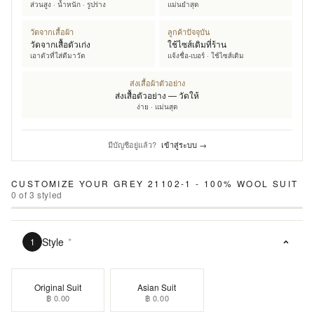
ส่วนสูง · น้ำหนัก · รูปร่าง
แม่นยำสุด
วัดจากเสื้อผ้า
ลูกค้าปัจจุบัน
วัดจากเสื้อตัวเก่ง
ใช้ไซส์เดิมที่ร้าน
เอาตัวที่ใส่ดีมาวัด
แจ้งชื่อ-เบอร์ · ใช้ไซส์เดิม
ส่งเสื้อผ้าตัวอย่าง
ส่งเสื้อตัวอย่าง — วัดให้
ง่าย · แม่นสุด
มีบัญชีอยู่แล้ว?
เข้าสู่ระบบ →
CUSTOMIZE YOUR
GREY 21102-1 - 100% WOOL SUIT
0
of
3
styled
Style
*
1
Original Suit
Asian Suit
฿ 0.00
฿ 0.00