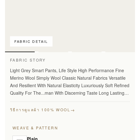
FABRIC DETAIL
เทียบลายผ้า
เท่านั้น
FABRIC STORY
Light Grey Smart Pants, Life Style High Performance Fine
Merino Wool Simply Wool Classic Natural Fabrics Versatile
And Resilient With Natural Elasticity Luxuriously Soft Refined
Quality For The...man With Disceming Taste Long Lasting
And...Year Round Comfort Stylish Modern…
→
วิธีการดูแลผ้า 100% WOOL
WEAVE & PATTERN
Plain