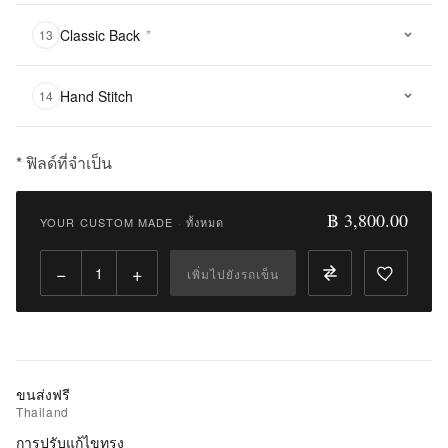
Classic Back
*
13
Hand Stitch
14
* ฟิลด์ที่จำเป็น
฿
3,800.00
฿ 3,800.00
YOUR CUSTOM MADE
·
ทั้งหมด
Qty:
−
+
เพิ่มไปยังรถเข็น
เพิ่ม
ไป
ยัง
รถ
เข็น
ขนส่งฟรี
Thailand
เพิ่ม
การปรับแก้ไขทรง