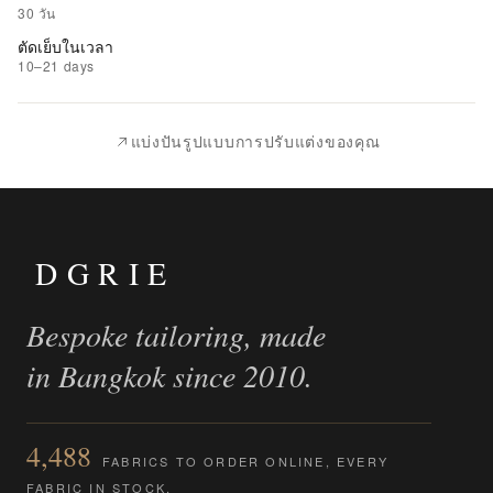
รายการ
30 วัน
ที่
ตัดเย็บในเวลา
ชอบ
10–21 days
|
นำ
แบ่งปันรูปแบบการปรับแต่งของคุณ
ไป
เปรียบ
เทียบ
DGRIE
Bespoke tailoring, made
in Bangkok since 2010.
4,488
FABRICS TO ORDER ONLINE, EVERY
FABRIC IN STOCK.