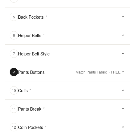
Back Pockets
*
5
Helper Belts
*
6
Helper Belt Style
7
Pants Buttons
Match Pants Fabric
· FREE
Cuffs
*
10
Pants Break
*
11
Coin Pockets
*
12