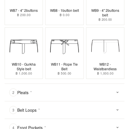
WB7 - 4" 2buttons
WB8 - 1button belt
WB9 - 4" 2buttons
฿ 200.00
฿ 0.00
belt
฿ 200.00
WB10 - Gurkha
WB11 - Rope Tie
WB12 -
Style belt
Belt
Waistbandless
฿ 1,000.00
฿ 500.00
฿ 1,000.00
Pleats
*
2
Belt Loops
*
3
Front Pockets
*
4