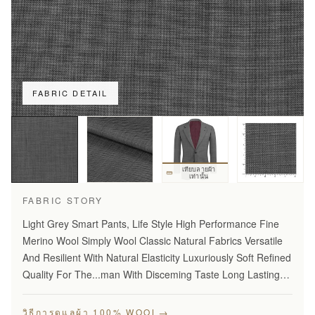
FABRIC DETAIL
เทียบลายผ้า
เท่านั้น
FABRIC STORY
Light Grey Smart Pants, Life Style High Performance Fine
Merino Wool Simply Wool Classic Natural Fabrics Versatile
And Resilient With Natural Elasticity Luxuriously Soft Refined
Quality For The...man With Disceming Taste Long Lasting
And...Year Round Comfort Stylish Modern…
→
วิธีการดูแลผ้า 100% WOOL