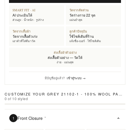
SMART FIT · AI
วัดจากสัดส่วน
AI ประเมินให้
วัดร่างกาย 22 จุด
ส่วนสูง · น้ำหนัก · รูปร่าง
แม่นยำสุด
วัดจากเสื้อผ้า
ลูกค้าปัจจุบัน
วัดจากเสื้อตัวเก่ง
ใช้ไซส์เดิมที่ร้าน
เอาตัวที่ใส่ดีมาวัด
แจ้งชื่อ-เบอร์ · ใช้ไซส์เดิม
ส่งเสื้อผ้าตัวอย่าง
ส่งเสื้อตัวอย่าง — วัดให้
ง่าย · แม่นสุด
มีบัญชีอยู่แล้ว?
เข้าสู่ระบบ →
CUSTOMIZE YOUR
GREY 21102-1 - 100% WOOL PANTS
0
of
10
styled
Front Closure
*
1