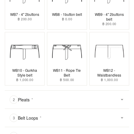
WB7 - 4" 2buttons
WB8 - 1button belt
WB9 - 4" 2buttons
฿ 200.00
฿ 0.00
belt
฿ 200.00
WB10 - Gurkha
WB11 - Rope Tie
WB12 -
Style belt
Belt
Waistbandless
฿ 1,000.00
฿ 500.00
฿ 1,000.00
Pleats
*
2
Belt Loops
*
3