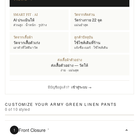
SMART FIT · AI
วัดจากสัดส่วน
AI ประเมินให้
วัดร่างกาย 22 จุด
ส่วนสูง · น้ำหนัก · รูปร่าง
แม่นยำสุด
วัดจากเสื้อผ้า
ลูกค้าปัจจุบัน
วัดจากเสื้อตัวเก่ง
ใช้ไซส์เดิมที่ร้าน
เอาตัวที่ใส่ดีมาวัด
แจ้งชื่อ-เบอร์ · ใช้ไซส์เดิม
ส่งเสื้อผ้าตัวอย่าง
ส่งเสื้อตัวอย่าง — วัดให้
ง่าย · แม่นสุด
มีบัญชีอยู่แล้ว?
เข้าสู่ระบบ →
CUSTOMIZE YOUR
ARMY GREEN LINEN PANTS
0
of
10
styled
Front Closure
*
1