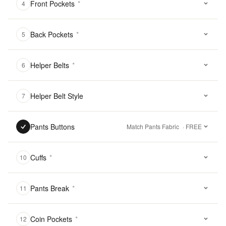
Front Pockets
*
4
Back Pockets
*
5
Helper Belts
*
6
Helper Belt Style
7
Pants Buttons
Match Pants Fabric
· FREE
Cuffs
*
10
Pants Break
*
11
Coin Pockets
*
12