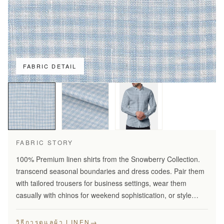
FABRIC DETAIL
FABRIC STORY
100% Premium linen shirts from the Snowberry Collection.
transcend seasonal boundaries and dress codes. Pair them
with tailored trousers for business settings, wear them
casually with chinos for weekend sophistication, or style
them under blazers for refined evening elegance…
→
วิธีการดูแลผ้า LINEN