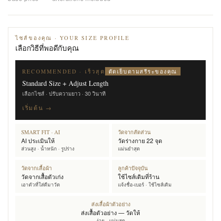
ไซส์ของคุณ · YOUR SIZE PROFILE
เลือกวิธีที่พอดีกับคุณ
ตัดเย็บตามสรีระของคุณ
RECOMMENDED · เร็วสุด
Standard Size + Adjust Length
เลือกไซส์ · ปรับความยาว · 30 วินาที
เริ่มต้น →
SMART FIT · AI
วัดจากสัดส่วน
AI ประเมินให้
วัดร่างกาย 22 จุด
ส่วนสูง · น้ำหนัก · รูปร่าง
แม่นยำสุด
วัดจากเสื้อผ้า
ลูกค้าปัจจุบัน
วัดจากเสื้อตัวเก่ง
ใช้ไซส์เดิมที่ร้าน
เอาตัวที่ใส่ดีมาวัด
แจ้งชื่อ-เบอร์ · ใช้ไซส์เดิม
ส่งเสื้อผ้าตัวอย่าง
ส่งเสื้อตัวอย่าง — วัดให้
ง่าย · แม่นสุด