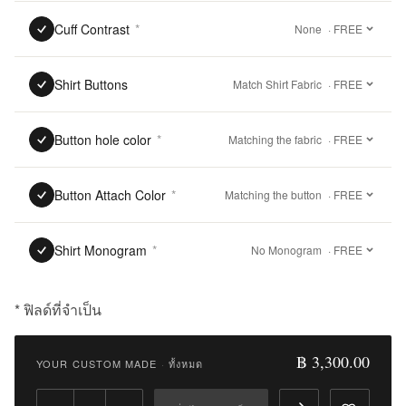
Cuff Contrast
*
None
· FREE
Shirt Buttons
Match Shirt Fabric
· FREE
Button hole color
*
Matching the fabric
· FREE
Button Attach Color
*
Matching the button
· FREE
Shirt Monogram
*
No Monogram
· FREE
* ฟิลด์ที่จำเป็น
฿
3,300.00
฿ 3,300.00
YOUR CUSTOM MADE
·
ทั้งหมด
Qty: