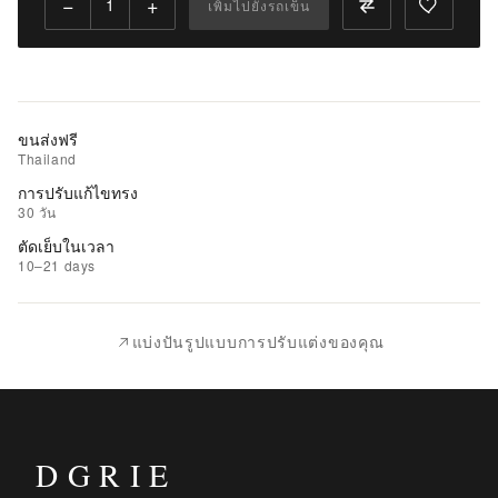
−
+
เพิ่มไปยังรถเข็น
เพิ่ม
ไป
ยัง
รถ
เข็น
ขนส่งฟรี
Thailand
เพิ่ม
การปรับแก้ไขทรง
รายการ
30 วัน
ที่
ตัดเย็บในเวลา
ชอบ
10–21 days
|
นำ
แบ่งปันรูปแบบการปรับแต่งของคุณ
ไป
เปรียบ
เทียบ
DGRIE