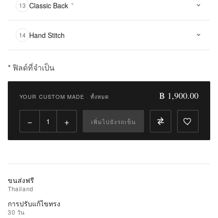
Classic Back
*
13
Hand Stitch
14
* ฟิลด์ที่จำเป็น
฿
1,900.00
฿ 1,900.00
YOUR CUSTOM MADE
·
ทั้งหมด
Qty:
−
+
เพิ่มไปยังรถเข็น
เพิ่ม
ไป
ยัง
รถ
เข็น
ขนส่งฟรี
Thailand
เพิ่ม
การปรับแก้ไขทรง
รายการ
30 วัน