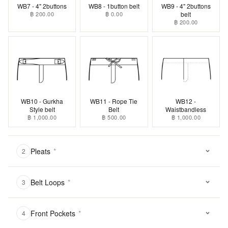
WB7 - 4" 2buttons
WB8 - 1button belt
WB9 - 4" 2buttons
฿ 200.00
฿ 0.00
belt
฿ 200.00
WB10 - Gurkha
WB11 - Rope Tie
WB12 -
Style belt
Belt
Waistbandless
฿ 1,000.00
฿ 500.00
฿ 1,000.00
Pleats
*
2
Belt Loops
*
3
Front Pockets
*
4