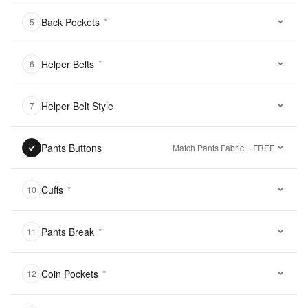
Back Pockets
*
5
Helper Belts
*
6
Helper Belt Style
7
Pants Buttons
Match Pants Fabric
· FREE
Cuffs
*
10
Pants Break
*
11
Coin Pockets
*
12