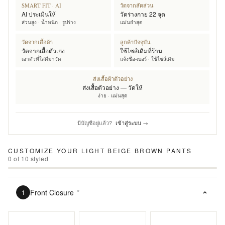
SMART FIT · AI
วัดจากสัดส่วน
AI ประเมินให้
วัดร่างกาย 22 จุด
ส่วนสูง · น้ำหนัก · รูปร่าง
แม่นยำสุด
วัดจากเสื้อผ้า
ลูกค้าปัจจุบัน
วัดจากเสื้อตัวเก่ง
ใช้ไซส์เดิมที่ร้าน
เอาตัวที่ใส่ดีมาวัด
แจ้งชื่อ-เบอร์ · ใช้ไซส์เดิม
ส่งเสื้อผ้าตัวอย่าง
ส่งเสื้อตัวอย่าง — วัดให้
ง่าย · แม่นสุด
มีบัญชีอยู่แล้ว?
เข้าสู่ระบบ →
CUSTOMIZE YOUR
LIGHT BEIGE BROWN PANTS
0
of
10
styled
Front Closure
*
1