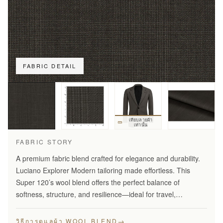
FABRIC DETAIL
เทียบลายผ้า
เท่านั้น
FABRIC STORY
A premium fabric blend crafted for elegance and durability.
Luciano Explorer Modern tailoring made effortless. This
Super 120’s wool blend offers the perfect balance of
softness, structure, and resilience—ideal for travel,
business, and smart everyday wear.
→
วิธีการดูแลผ้า WOOL BLEND