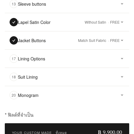
Sleeve buttons
13
Lapel Satin Color
Without Satin
· FREE
Jacket Buttons
Match Suit Fabric
· FREE
Lining Options
17
Suit Lining
18
Monogram
20
* ฟิลด์ที่จำเป็น
฿
9,900.00
฿ 9,900.00
YOUR CUSTOM MADE
·
ทั้งหมด