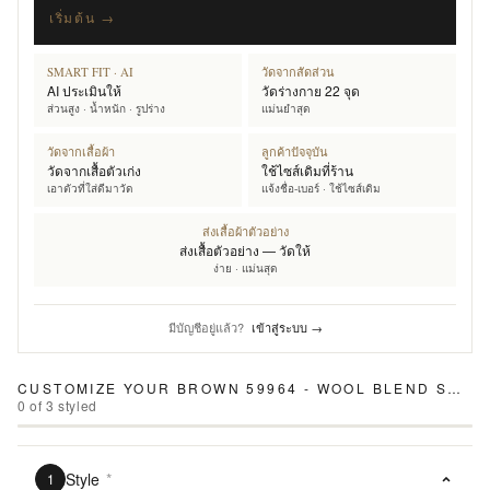
เริ่มต้น →
SMART FIT · AI
วัดจากสัดส่วน
AI ประเมินให้
วัดร่างกาย 22 จุด
ส่วนสูง · น้ำหนัก · รูปร่าง
แม่นยำสุด
วัดจากเสื้อผ้า
ลูกค้าปัจจุบัน
วัดจากเสื้อตัวเก่ง
ใช้ไซส์เดิมที่ร้าน
เอาตัวที่ใส่ดีมาวัด
แจ้งชื่อ-เบอร์ · ใช้ไซส์เดิม
ส่งเสื้อผ้าตัวอย่าง
ส่งเสื้อตัวอย่าง — วัดให้
ง่าย · แม่นสุด
มีบัญชีอยู่แล้ว?
เข้าสู่ระบบ →
CUSTOMIZE YOUR
BROWN 59964 - WOOL BLEND SUIT
0
of
3
styled
Style
*
1