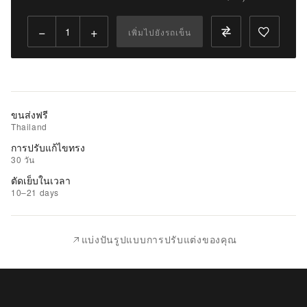
Qty:
−
+
เพิ่มไปยังรถเข็น
เพิ่ม
ไป
ยัง
รถ
เข็น
ขนส่งฟรี
Thailand
เพิ่ม
การปรับแก้ไขทรง
รายการ
30 วัน
ที่
ตัดเย็บในเวลา
ชอบ
10–21 days
|
นำ
แบ่งปันรูปแบบการปรับแต่งของคุณ
ไป
เปรียบ
เทียบ