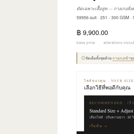
ตัดเฉพาะเสื้อสูท — กางเกงสั่
59956-suit · 251 - 300 GSM ·
฿ 9,900.00
base price
·
alterations inclu
จัดเต็มทั้งชุดด้วย
กางเกงเข้าชุ
ไซส์ของคุณ · YOUR SIZ
เลือกวิธีที่พอดีกับคุณ
RECOMMENDED · เร็ว
Standard Size + Adjust
เลือกไซส์ · ปรับความยาว · 30 ว
เริ่มต้น →