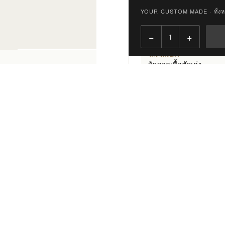
YOUR CUSTOM MADE
·
ทั้ง
SMART FIT · AI
AI ประเมินให้
ส่วนสูง · น้ำหนัก · รูปร่าง
−
+
้น
วัดจากเสื้อผ้า
วัดจากเสื้อตัวเก่ง
เอาตัวที่ใส่ดีมาวัด
ciano Explorer Modern
e perfect balance of
 and smart everyday wear.
CUSTOMIZE YOUR
GREY
ที่ เด่นที่สุดบนสปอร์ตโค้ต
Style
*
1