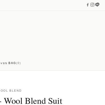
่ระบบ
BAG
(0)
WOOL BLEND
- Wool Blend Suit