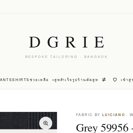
BESPOKE TAILORING · BANGKOK
PANTS
SHIRTS
ช่วยเหลือ
สูทสำเร็จรูป
ร้านตัดสูท
เข้าสู
▾
FABRIC BY
LUICIANO
· 
Grey 59956 