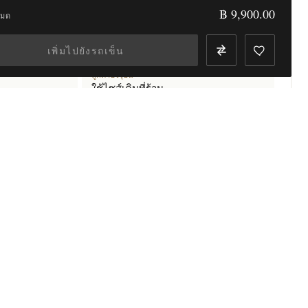
฿ 9,900.00
หมด
วัดจากสัดส่วน
วัดร่างกาย 22 จุด
แม่นยำสุด
เพิ่มไปยังรถเข็น
ลูกค้าปัจจุบัน
ใช้ไซส์เดิมที่ร้าน
แจ้งชื่อ-เบอร์ · ใช้ไซส์เดิม
ส่งเสื้อผ้าตัวอย่าง
ส่งเสื้อตัวอย่าง — วัดให้
ง่าย · แม่นสุด
มีบัญชีอยู่แล้ว?
เข้าสู่ระบบ →
 59956 - WOOL BLEND SUIT
0
of
3
styled