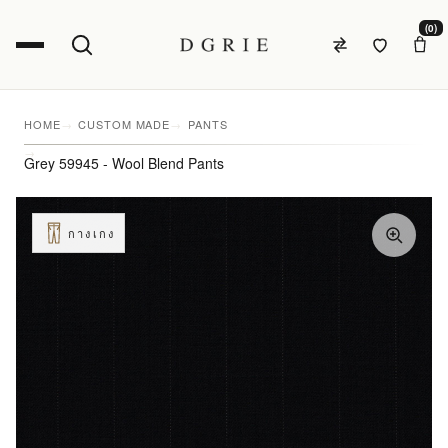
(0)
HOME
CUSTOM MADE
PANTS
Grey 59945 - Wool Blend Pants
กางเกง