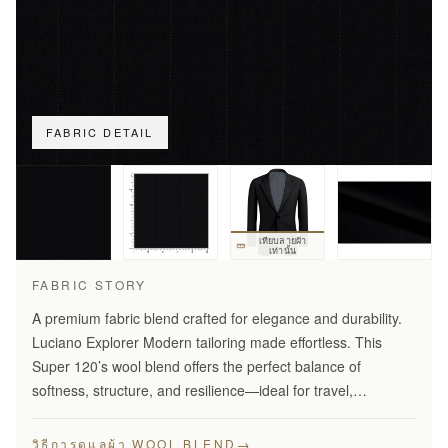
FABRIC DETAIL
เทียบลายผ้า
เท่านั้น
FABRIC STORY
A premium fabric blend crafted for elegance and durability.
Luciano Explorer Modern tailoring made effortless. This
Super 120’s wool blend offers the perfect balance of
softness, structure, and resilience—ideal for travel,
business, and smart everyday wear.
→
วิธีการดูแลผ้า WOOL BLEND