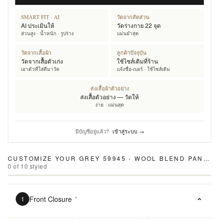
SMART FIT · AI
วัดจากสัดส่วน
AI ประเมินให้
วัดร่างกาย 22 จุด
ส่วนสูง · น้ำหนัก · รูปร่าง
แม่นยำสุด
วัดจากเสื้อผ้า
ลูกค้าปัจจุบัน
วัดจากเสื้อตัวเก่ง
ใช้ไซส์เดิมที่ร้าน
เอาตัวที่ใส่ดีมาวัด
แจ้งชื่อ-เบอร์ · ใช้ไซส์เดิม
ส่งเสื้อผ้าตัวอย่าง
ส่งเสื้อตัวอย่าง — วัดให้
ง่าย · แม่นสุด
มีบัญชีอยู่แล้ว?
เข้าสู่ระบบ →
CUSTOMIZE YOUR
GREY 59945 - WOOL BLEND PANTS
0
of
10
styled
Front Closure
*
1