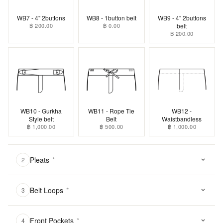
WB7 - 4" 2buttons
WB8 - 1button belt
WB9 - 4" 2buttons
฿ 200.00
฿ 0.00
belt
฿ 200.00
WB10 - Gurkha
WB11 - Rope Tie
WB12 -
Style belt
Belt
Waistbandless
฿ 1,000.00
฿ 500.00
฿ 1,000.00
Pleats
*
2
Belt Loops
*
3
Front Pockets
*
4