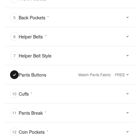
Back Pockets
*
5
Helper Belts
*
6
Helper Belt Style
7
Pants Buttons
Match Pants Fabric
· FREE
Cuffs
*
10
Pants Break
*
11
Coin Pockets
*
12