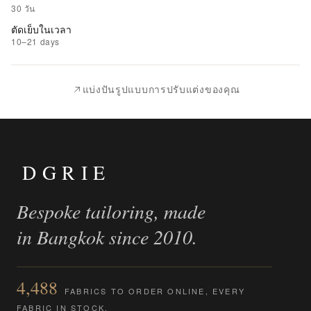
รายการ
30 วัน
ที่
ตัดเย็บในเวลา
ชอบ
10–21 days
|
นำ
แบ่งปันรูปแบบการปรับแต่งของคุณ
ไป
เปรียบ
เทียบ
DGRIE
Bespoke tailoring, made
in Bangkok since 2010.
4,488
FABRICS TO ORDER ONLINE, EVERY
FABRIC IN STOCK.