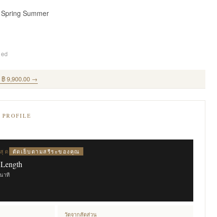
· Spring Summer
ded
ุด ฿ 9,900.00 →
E PROFILE
ตัดเย็บตามสรีระของคุณ
สุด
 Length
ินาที
วัดจากสัดส่วน