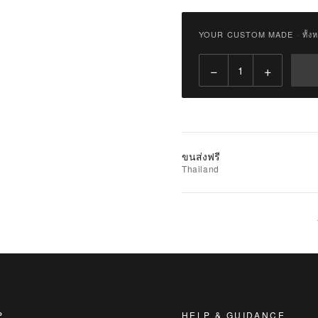
฿
2,900.00
YOUR CUSTOM MADE
·
ทั้ง
Qty:
−
+
เพิ่ม
ไป
ยัง
รถ
เข็น
ขนส่งฟรี
Thailand
เพิ่ม
รายการ
ที่
ชอบ
|
นำ
ไป
เปรียบ
P
HELP & GUIDANCE