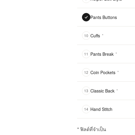
Pants Buttons
Cuffs
*
10
Pants Break
*
11
Coin Pockets
*
12
Classic Back
*
13
Hand Stitch
14
* ฟิลด์ที่จำเป็น