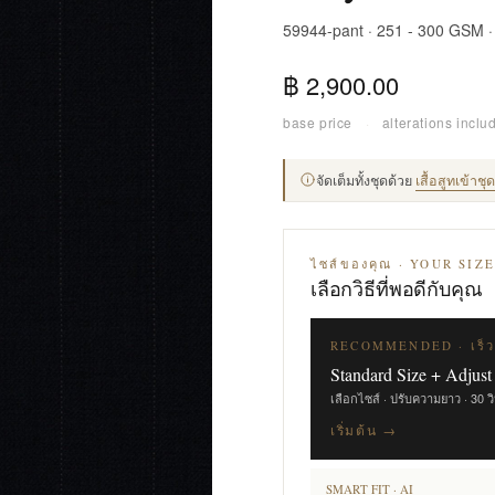
59944-pant · 251 - 300 GSM 
฿ 2,900.00
base price
·
alterations inclu
จัดเต็มทั้งชุดด้วย
เสื้อสูทเข้าช
ไซส์ของคุณ · YOUR SIZ
เลือกวิธีที่พอดีกับคุณ
RECOMMENDED · เร็ว
Standard Size + Adjust
เลือกไซส์ · ปรับความยาว · 30 ว
เริ่มต้น →
SMART FIT · AI