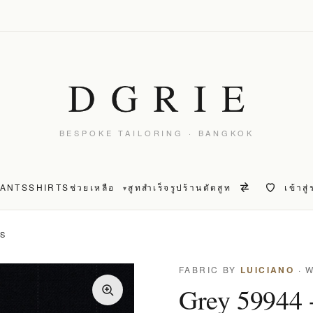
BESPOKE TAILORING · BANGKOK
PANTS
SHIRTS
ช่วยเหลือ
สูทสำเร็จรูป
ร้านตัดสูท
เข้าสู
▾
TS
FABRIC BY
LUICIANO
· 
Grey 59944 