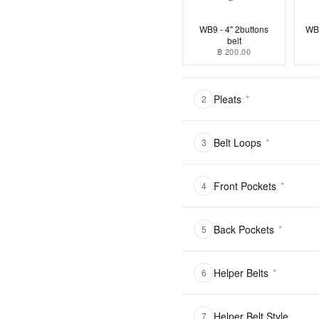
WB9 - 4" 2buttons
WB1
belt
฿ 200.00
Pleats
*
2
Belt Loops
*
3
Front Pockets
*
4
Back Pockets
*
5
Helper Belts
*
6
Helper Belt Style
7