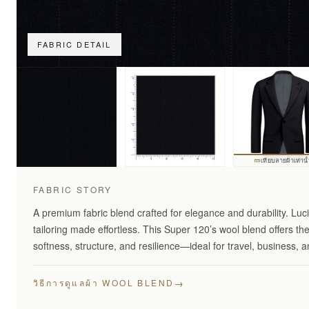
FABRIC DETAIL
เทียบลายผ้าเท่านั
FABRIC STORY
A premium fabric blend crafted for elegance and durability. Lu
tailoring made effortless. This Super 120’s wool blend offers th
softness, structure, and resilience—ideal for travel, business,
→
วิธีการดูแลผ้า WOOL BLEND