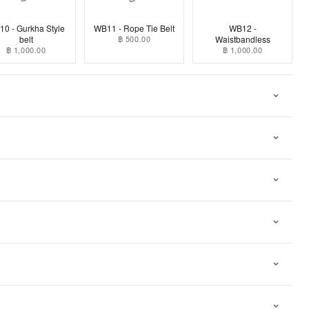
0 - Gurkha Style
WB11 - Rope Tie Belt
WB12 -
belt
฿ 500.00
Waistbandless
฿ 1,000.00
฿ 1,000.00