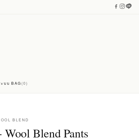
่ระบบ
BAG
(0)
WOOL BLEND
- Wool Blend Pants