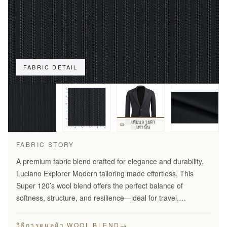
FABRIC DETAIL
เทียบลายผ้า
เท่านั้น
FABRIC STORY
A premium fabric blend crafted for elegance and durability.
Luciano Explorer Modern tailoring made effortless. This
Super 120’s wool blend offers the perfect balance of
softness, structure, and resilience—ideal for travel,
business, and smart everyday wear.
→
วิธีการดูแลผ้า WOOL BLEND