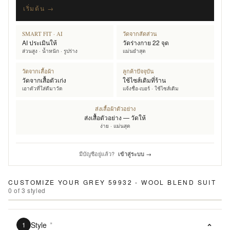
เริ่มต้น →
SMART FIT · AI
วัดจากสัดส่วน
AI ประเมินให้
วัดร่างกาย 22 จุด
ส่วนสูง · น้ำหนัก · รูปร่าง
แม่นยำสุด
วัดจากเสื้อผ้า
ลูกค้าปัจจุบัน
วัดจากเสื้อตัวเก่ง
ใช้ไซส์เดิมที่ร้าน
เอาตัวที่ใส่ดีมาวัด
แจ้งชื่อ-เบอร์ · ใช้ไซส์เดิม
ส่งเสื้อผ้าตัวอย่าง
ส่งเสื้อตัวอย่าง — วัดให้
ง่าย · แม่นสุด
มีบัญชีอยู่แล้ว?
เข้าสู่ระบบ →
CUSTOMIZE YOUR
GREY 59932 - WOOL BLEND SUIT
0
of
3
styled
Style
*
1