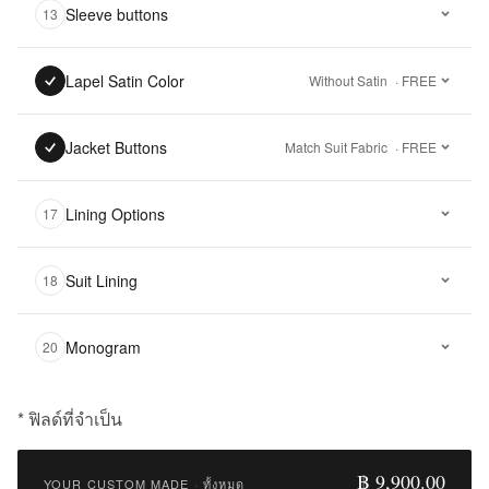
Sleeve buttons
13
Lapel Satin Color
Without Satin
· FREE
Jacket Buttons
Match Suit Fabric
· FREE
Lining Options
17
Suit Lining
18
Monogram
20
* ฟิลด์ที่จำเป็น
฿
9,900.00
฿ 9,900.00
YOUR CUSTOM MADE
·
ทั้งหมด