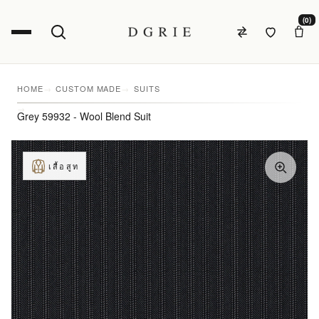
(0)
HOME
CUSTOM MADE
SUITS
Grey 59932 - Wool Blend Suit
เสื้อสูท