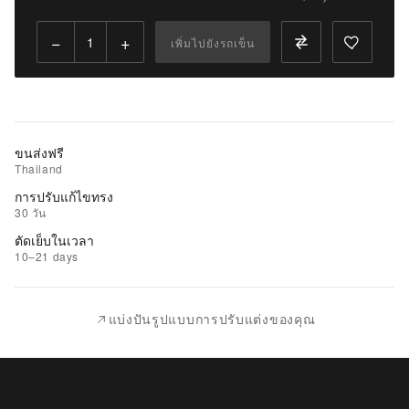
Qty:
−
+
เพิ่มไปยังรถเข็น
เพิ่ม
ไป
ยัง
รถ
เข็น
ขนส่งฟรี
Thailand
เพิ่ม
การปรับแก้ไขทรง
รายการ
30 วัน
ที่
ตัดเย็บในเวลา
ชอบ
10–21 days
|
นำ
แบ่งปันรูปแบบการปรับแต่งของคุณ
ไป
เปรียบ
เทียบ