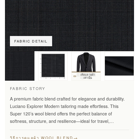
FABRIC DETAIL
เทียบลายผ้า
เท่านั้น
FABRIC STORY
A premium fabric blend crafted for elegance and durability.
Luciano Explorer Modern tailoring made effortless. This
Super 120’s wool blend offers the perfect balance of
softness, structure, and resilience—ideal for travel,
business, and smart everyday wear.
→
วิธีการดูแลผ้า WOOL BLEND