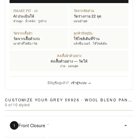
SMART FIT · AI
วัดจากสัดส่วน
AI ประเมินให้
วัดร่างกาย 22 จุด
ส่วนสูง · น้ำหนัก · รูปร่าง
แม่นยำสุด
วัดจากเสื้อผ้า
ลูกค้าปัจจุบัน
วัดจากเสื้อตัวเก่ง
ใช้ไซส์เดิมที่ร้าน
เอาตัวที่ใส่ดีมาวัด
แจ้งชื่อ-เบอร์ · ใช้ไซส์เดิม
ส่งเสื้อผ้าตัวอย่าง
ส่งเสื้อตัวอย่าง — วัดให้
ง่าย · แม่นสุด
มีบัญชีอยู่แล้ว?
เข้าสู่ระบบ →
CUSTOMIZE YOUR
GREY 59926 - WOOL BLEND PANTS
0
of
10
styled
Front Closure
*
1