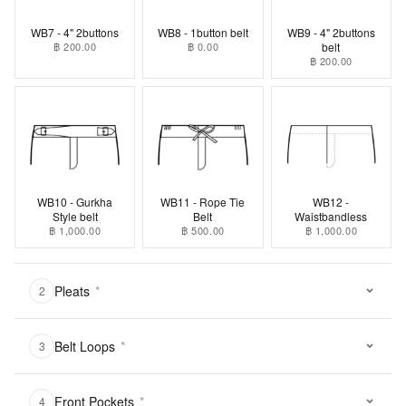
WB7 - 4" 2buttons
WB8 - 1button belt
WB9 - 4" 2buttons
฿ 200.00
฿ 0.00
belt
฿ 200.00
WB10 - Gurkha
WB11 - Rope Tie
WB12 -
Style belt
Belt
Waistbandless
฿ 1,000.00
฿ 500.00
฿ 1,000.00
Pleats
*
2
Belt Loops
*
3
Front Pockets
*
4