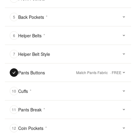
Back Pockets
*
5
Helper Belts
*
6
Helper Belt Style
7
Pants Buttons
Match Pants Fabric
· FREE
Cuffs
*
10
Pants Break
*
11
Coin Pockets
*
12