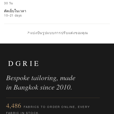
รายการ
30 วัน
ที่
ตัดเย็บในเวลา
ชอบ
10–21 days
|
นำ
แบ่งปันรูปแบบการปรับแต่งของคุณ
ไป
เปรียบ
เทียบ
DGRIE
Bespoke tailoring, made
in Bangkok since 2010.
4,486
FABRICS TO ORDER ONLINE, EVERY
FABRIC IN STOCK.