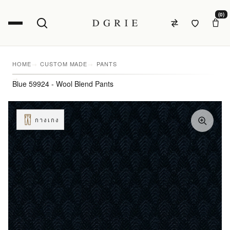
(0)
HOME
CUSTOM MADE
PANTS
Blue 59924 - Wool Blend Pants
กางเกง