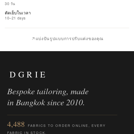
รายการ
30 วัน
ที่
ตัดเย็บในเวลา
ชอบ
10–21 days
|
นำ
แบ่งปันรูปแบบการปรับแต่งของคุณ
ไป
เปรียบ
เทียบ
DGRIE
Bespoke tailoring, made
in Bangkok since 2010.
4,488
FABRICS TO ORDER ONLINE, EVERY
FABRIC IN STOCK.