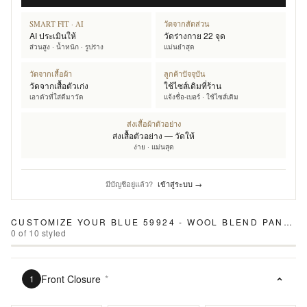
SMART FIT · AI
วัดจากสัดส่วน
AI ประเมินให้
วัดร่างกาย 22 จุด
ส่วนสูง · น้ำหนัก · รูปร่าง
แม่นยำสุด
วัดจากเสื้อผ้า
ลูกค้าปัจจุบัน
วัดจากเสื้อตัวเก่ง
ใช้ไซส์เดิมที่ร้าน
เอาตัวที่ใส่ดีมาวัด
แจ้งชื่อ-เบอร์ · ใช้ไซส์เดิม
ส่งเสื้อผ้าตัวอย่าง
ส่งเสื้อตัวอย่าง — วัดให้
ง่าย · แม่นสุด
มีบัญชีอยู่แล้ว?
เข้าสู่ระบบ →
CUSTOMIZE YOUR
BLUE 59924 - WOOL BLEND PANTS
0
of
10
styled
Front Closure
*
1