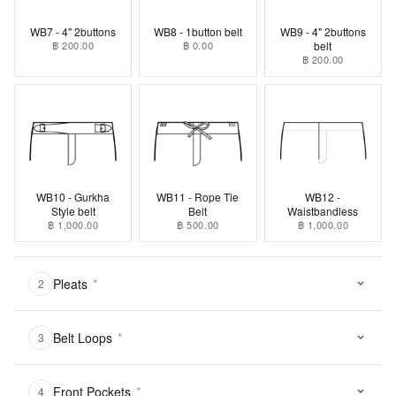
WB7 - 4" 2buttons
WB8 - 1button belt
WB9 - 4" 2buttons
฿ 200.00
฿ 0.00
belt
฿ 200.00
WB10 - Gurkha
WB11 - Rope Tie
WB12 -
Style belt
Belt
Waistbandless
฿ 1,000.00
฿ 500.00
฿ 1,000.00
Pleats
*
2
Belt Loops
*
3
Front Pockets
*
4