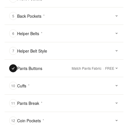
Back Pockets
*
5
Helper Belts
*
6
Helper Belt Style
7
Pants Buttons
Match Pants Fabric
· FREE
Cuffs
*
10
Pants Break
*
11
Coin Pockets
*
12