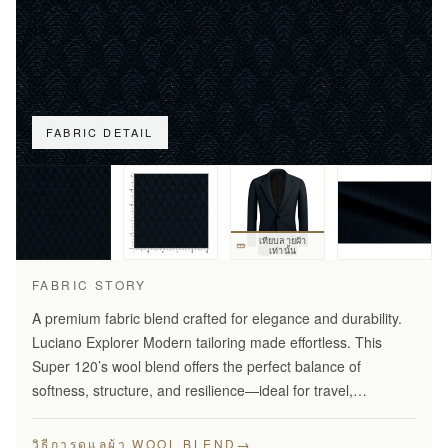
FABRIC DETAIL
เทียบลายผ้า
เท่านั้น
FABRIC STORY
A premium fabric blend crafted for elegance and durability.
Luciano Explorer Modern tailoring made effortless. This
Super 120’s wool blend offers the perfect balance of
softness, structure, and resilience—ideal for travel,
business, and smart everyday wear.
→
วิธีการดูแลผ้า WOOL BLEND