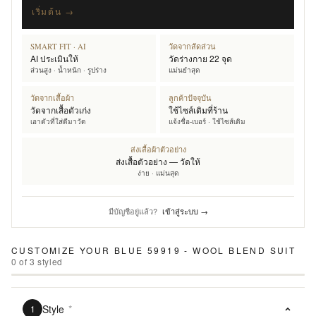
เริ่มต้น →
SMART FIT · AI
วัดจากสัดส่วน
AI ประเมินให้
วัดร่างกาย 22 จุด
ส่วนสูง · น้ำหนัก · รูปร่าง
แม่นยำสุด
วัดจากเสื้อผ้า
ลูกค้าปัจจุบัน
วัดจากเสื้อตัวเก่ง
ใช้ไซส์เดิมที่ร้าน
เอาตัวที่ใส่ดีมาวัด
แจ้งชื่อ-เบอร์ · ใช้ไซส์เดิม
ส่งเสื้อผ้าตัวอย่าง
ส่งเสื้อตัวอย่าง — วัดให้
ง่าย · แม่นสุด
มีบัญชีอยู่แล้ว?
เข้าสู่ระบบ →
CUSTOMIZE YOUR
BLUE 59919 - WOOL BLEND SUIT
0
of
3
styled
Style
*
1