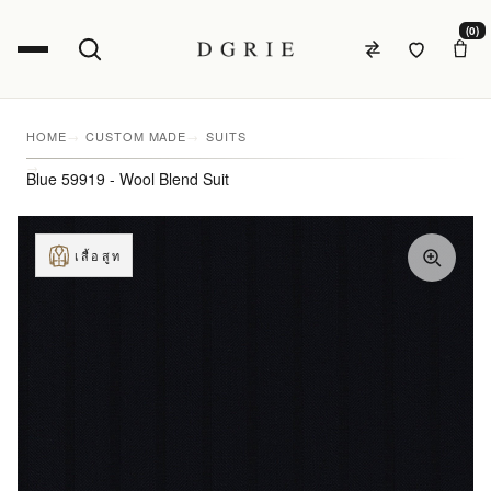
(0)
HOME
CUSTOM MADE
SUITS
Blue 59919 - Wool Blend Suit
เสื้อสูท