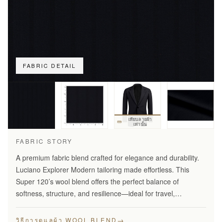
FABRIC DETAIL
เทียบลายผ้า
เท่านั้น
FABRIC STORY
A premium fabric blend crafted for elegance and durability.
Luciano Explorer Modern tailoring made effortless. This
Super 120’s wool blend offers the perfect balance of
softness, structure, and resilience—ideal for travel,
business, and smart everyday wear.
→
วิธีการดูแลผ้า WOOL BLEND