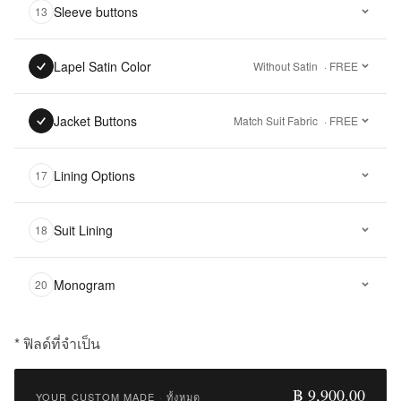
Sleeve buttons
13
Lapel Satin Color
Without Satin
· FREE
Jacket Buttons
Match Suit Fabric
· FREE
Lining Options
17
Suit Lining
18
Monogram
20
* ฟิลด์ที่จำเป็น
฿
9,900.00
฿ 9,900.00
YOUR CUSTOM MADE
·
ทั้งหมด