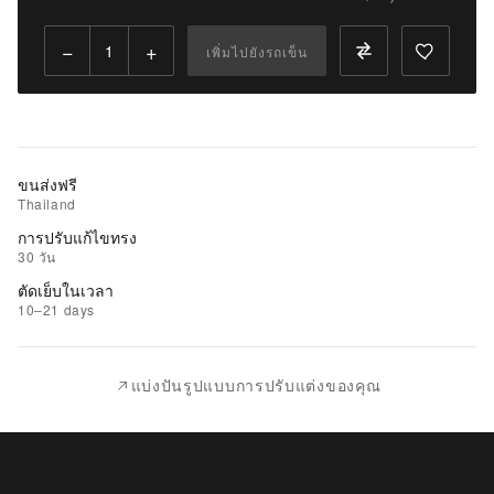
Qty:
−
+
เพิ่มไปยังรถเข็น
เพิ่ม
ไป
ยัง
รถ
เข็น
ขนส่งฟรี
Thailand
เพิ่ม
การปรับแก้ไขทรง
รายการ
30 วัน
ที่
ตัดเย็บในเวลา
ชอบ
10–21 days
|
นำ
แบ่งปันรูปแบบการปรับแต่งของคุณ
ไป
เปรียบ
เทียบ