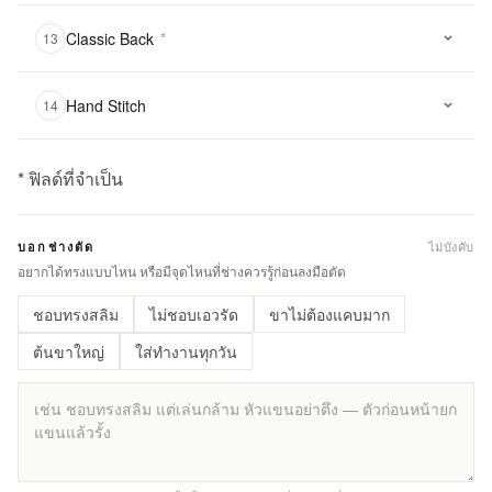
Classic Back
*
13
Hand Stitch
14
* ฟิลด์ที่จำเป็น
฿
2,900.00
ไม่บังคับ
บอกช่างตัด
Qty:
อยากได้ทรงแบบไหน หรือมีจุดไหนที่ช่างควรรู้ก่อนลงมือตัด
ชอบทรงสลิม
ไม่ชอบเอวรัด
ขาไม่ต้องแคบมาก
เพิ่ม
ไป
ต้นขาใหญ่
ใส่ทำงานทุกวัน
ยัง
รถ
เข็น
เพิ่ม