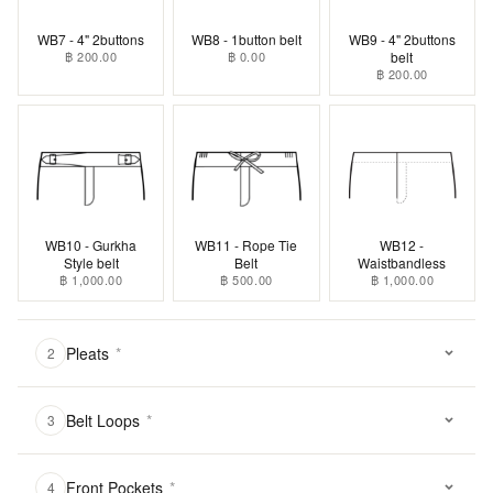
WB7 - 4" 2buttons
WB8 - 1button belt
WB9 - 4" 2buttons
฿ 200.00
฿ 0.00
belt
฿ 200.00
WB10 - Gurkha
WB11 - Rope Tie
WB12 -
Style belt
Belt
Waistbandless
฿ 1,000.00
฿ 500.00
฿ 1,000.00
Pleats
*
2
Belt Loops
*
3
Front Pockets
*
4