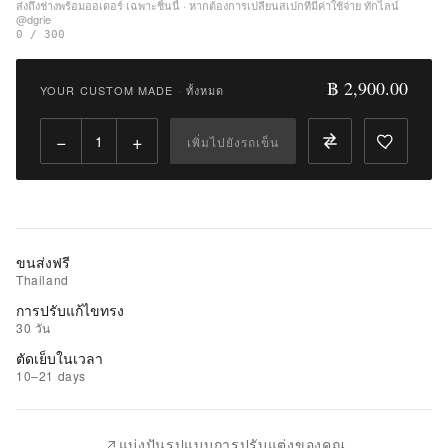
รายการ
ส่งถึงช่างพร้อมออเดอร์ เฉพาะชิ้นนี้ · หากต้องการเปลี่ยนสเปกที่มีค่าใช้จ่าย ทักไลน์
@dgrie
ที่
0 / 300
ชอบ
฿ 2,900.00
YOUR CUSTOM MADE
·
ทั้งหมด
|
นำ
−
+
เพิ่มไปยังรถเข็น
ไป
เปรียบ
เทียบ
ขนส่งฟรี
Thailand
การปรับแก้ไขทรง
30 วัน
ตัดเย็บในเวลา
10–21 days
แบ่งปันรูปแบบการปรับแต่งของคุณ