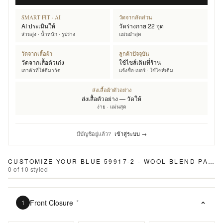
SMART FIT · AI
วัดจากสัดส่วน
AI ประเมินให้
วัดร่างกาย 22 จุด
ส่วนสูง · น้ำหนัก · รูปร่าง
แม่นยำสุด
วัดจากเสื้อผ้า
ลูกค้าปัจจุบัน
วัดจากเสื้อตัวเก่ง
ใช้ไซส์เดิมที่ร้าน
เอาตัวที่ใส่ดีมาวัด
แจ้งชื่อ-เบอร์ · ใช้ไซส์เดิม
ส่งเสื้อผ้าตัวอย่าง
ส่งเสื้อตัวอย่าง — วัดให้
ง่าย · แม่นสุด
มีบัญชีอยู่แล้ว?
เข้าสู่ระบบ →
CUSTOMIZE YOUR
BLUE 59917-2 - WOOL BLEND PANTS
0
of
10
styled
Front Closure
*
1