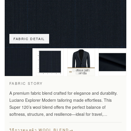
FABRIC DETAIL
เทียบลายผ้า
เท่านั้น
FABRIC STORY
A premium fabric blend crafted for elegance and durability.
Luciano Explorer Modern tailoring made effortless. This
Super 120’s wool blend offers the perfect balance of
softness, structure, and resilience—ideal for travel,
business, and smart everyday wear.
→
วิธีการดูแลผ้า WOOL BLEND