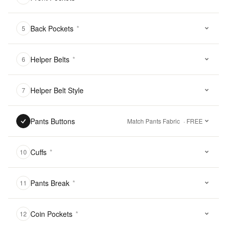
Back Pockets
*
5
Helper Belts
*
6
Helper Belt Style
7
Pants Buttons
Match Pants Fabric
· FREE
Cuffs
*
10
Pants Break
*
11
Coin Pockets
*
12