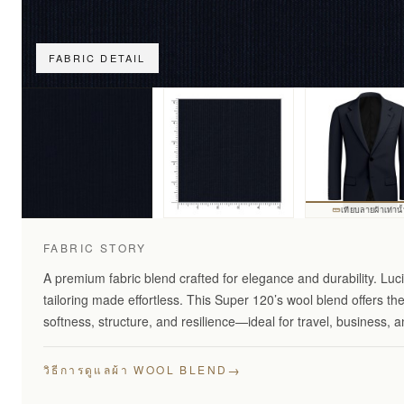
FABRIC DETAIL
เทียบลายผ้าเท่านั
FABRIC STORY
A premium fabric blend crafted for elegance and durability. Lu
tailoring made effortless. This Super 120’s wool blend offers th
softness, structure, and resilience—ideal for travel, business,
→
วิธีการดูแลผ้า WOOL BLEND