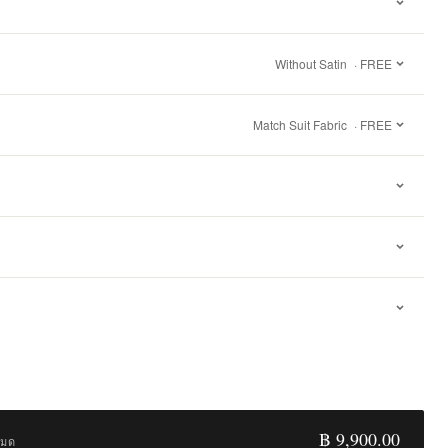
Without Satin
· FREE
Match Suit Fabric
· FREE
฿ 9,900.00
หมด