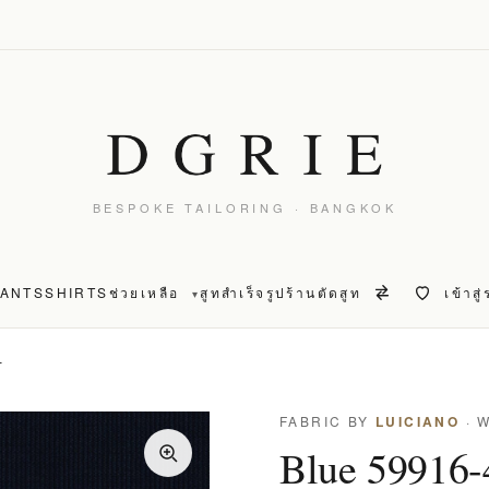
BESPOKE TAILORING · BANGKOK
PANTS
SHIRTS
ช่วยเหลือ
สูทสำเร็จรูป
ร้านตัดสูท
เข้าสู
▾
T
FABRIC BY
LUICIANO
· 
Blue 59916-