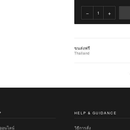
−
+
เพิ่ม
ไป
ยัง
รถ
เข็น
ขนส่งฟรี
Thailand
เพิ่ม
รายการ
ที่
ชอบ
|
นำ
ไป
เปรียบ
P
HELP & GUIDANCE
เทียบ
ทออนไลน์
วิธีการสั่ง