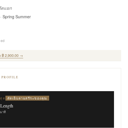
งตัดแยก
 · Spring Summer
ded
ด ฿ 2,900.00 →
E PROFILE
ตัดเย็บตามสรีระของคุณ
สุด
 Length
ินาที