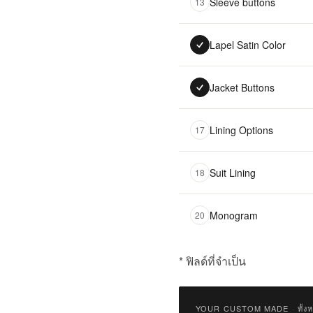
Sleeve buttons
13
Lapel Satin Color
Jacket Buttons
Lining Options
17
Suit Lining
18
Monogram
20
* ฟิลด์ที่จำเป็น
฿
9,900.00
YOUR CUSTOM MADE
·
ทั้ง
Qty: