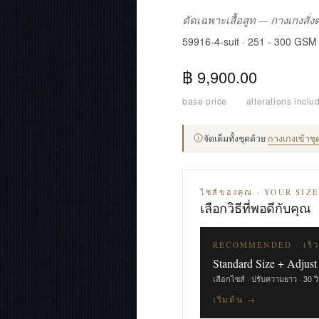
ตัดเฉพาะเสื้อสูท — กางเกงสั่
59916-4-suit · 251 - 300 GSM
฿ 9,900.00
base price
·
alterations inclu
จัดเต็มทั้งชุดด้วย
กางเกงเข้าชุ
ไซส์ของคุณ · YOUR SIZ
เลือกวิธีที่พอดีกับคุณ
RECOMMENDED · เร็ว
Standard Size + Adjust
เลือกไซส์ · ปรับความยาว · 30 ว
เริ่มต้น →