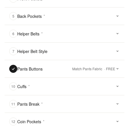
Back Pockets
*
5
Helper Belts
*
6
Helper Belt Style
7
Pants Buttons
Match Pants Fabric
· FREE
Cuffs
*
10
Pants Break
*
11
Coin Pockets
*
12