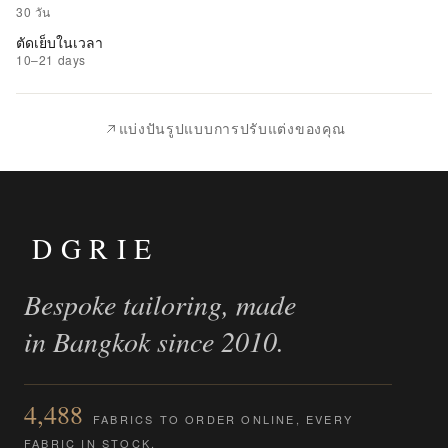
รายการ
30 วัน
ที่
ตัดเย็บในเวลา
ชอบ
10–21 days
|
นำ
แบ่งปันรูปแบบการปรับแต่งของคุณ
ไป
เปรียบ
เทียบ
DGRIE
Bespoke tailoring, made
in Bangkok since 2010.
4,488
FABRICS TO ORDER ONLINE, EVERY
FABRIC IN STOCK.