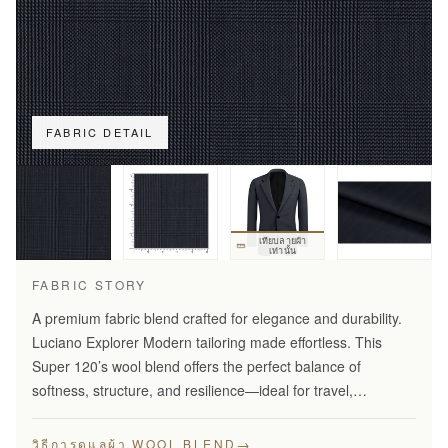
FABRIC DETAIL
เทียบลายผ้า
เท่านั้น
FABRIC STORY
A premium fabric blend crafted for elegance and durability.
Luciano Explorer Modern tailoring made effortless. This
Super 120’s wool blend offers the perfect balance of
softness, structure, and resilience—ideal for travel,
business, and smart everyday wear.
→
วิธีการดูแลผ้า WOOL BLEND