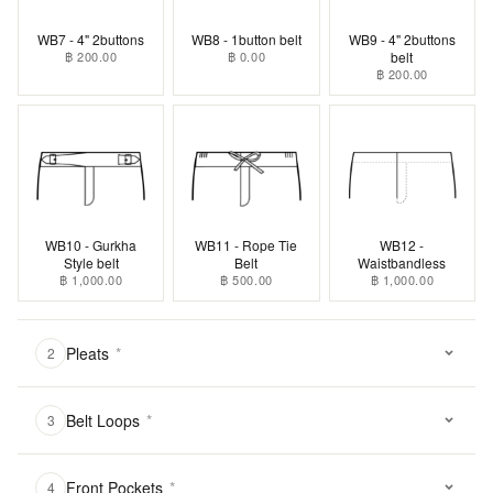
WB7 - 4" 2buttons
WB8 - 1button belt
WB9 - 4" 2buttons
฿ 200.00
฿ 0.00
belt
฿ 200.00
WB10 - Gurkha
WB11 - Rope Tie
WB12 -
Style belt
Belt
Waistbandless
฿ 1,000.00
฿ 500.00
฿ 1,000.00
Pleats
*
2
Belt Loops
*
3
Front Pockets
*
4