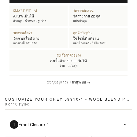
SMART FIT · AI
วัดจากสัดส่วน
AI ประเมินให้
วัดร่างกาย 22 จุด
ส่วนสูง · น้ำหนัก · รูปร่าง
แม่นยำสุด
วัดจากเสื้อผ้า
ลูกค้าปัจจุบัน
วัดจากเสื้อตัวเก่ง
ใช้ไซส์เดิมที่ร้าน
เอาตัวที่ใส่ดีมาวัด
แจ้งชื่อ-เบอร์ · ใช้ไซส์เดิม
ส่งเสื้อผ้าตัวอย่าง
ส่งเสื้อตัวอย่าง — วัดให้
ง่าย · แม่นสุด
มีบัญชีอยู่แล้ว?
เข้าสู่ระบบ →
CUSTOMIZE YOUR
GREY 59910-1 - WOOL BLEND PANTS
0
of
10
styled
Front Closure
*
1