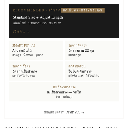
ตัดเย็บตามสรีระของคุณ
RECOMMENDED · เร็วสุด
Standard Size + Adjust Length
เลือกไซส์ · ปรับความยาว · 30 วินาที
เริ่มต้น →
SMART FIT · AI
วัดจากสัดส่วน
AI ประเมินให้
วัดร่างกาย 22 จุด
ส่วนสูง · น้ำหนัก · รูปร่าง
แม่นยำสุด
วัดจากเสื้อผ้า
ลูกค้าปัจจุบัน
วัดจากเสื้อตัวเก่ง
ใช้ไซส์เดิมที่ร้าน
เอาตัวที่ใส่ดีมาวัด
แจ้งชื่อ-เบอร์ · ใช้ไซส์เดิม
ส่งเสื้อผ้าตัวอย่าง
ส่งเสื้อตัวอย่าง — วัดให้
ง่าย · แม่นสุด
มีบัญชีอยู่แล้ว?
เข้าสู่ระบบ →
CUSTOMIZE YOUR
GREY 59908-2 - WOOL BLEND PANTS