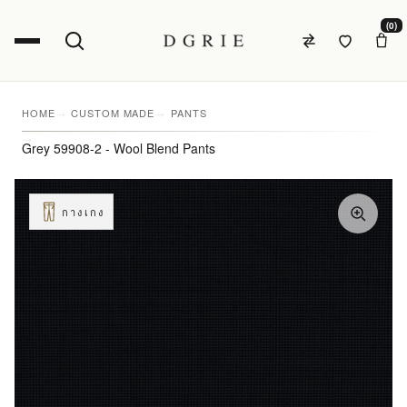
(0)
HOME
CUSTOM MADE
PANTS
Grey 59908-2 - Wool Blend Pants
กางเกง