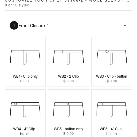
0
of
10
styled
Front Closure
*
1
WB1- Clip only
WB2 - 2 Clip
WB3 - Clip - button
฿ 0.00
฿ 0.00
฿ 0.00
WB4 - 4" Clip -
WB5 - button only
WB6 - 4" Clip -
button
฿ 0.00
button