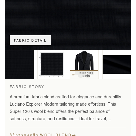
FABRIC DETAIL
เทียบลายผ้า
เท่านั้น
FABRIC STORY
A premium fabric blend crafted for elegance and durability.
Luciano Explorer Modern tailoring made effortless. This
Super 120’s wool blend offers the perfect balance of
softness, structure, and resilience—ideal for travel,
business, and smart everyday wear.
→
วิธีการดูแลผ้า WOOL BLEND