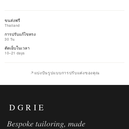
ยัง
รถ
เข็น
ขนส่งฟรี
Thailand
เพิ่ม
การปรับแก้ไขทรง
รายการ
30 วัน
ที่
ตัดเย็บในเวลา
ชอบ
10–21 days
|
นำ
แบ่งปันรูปแบบการปรับแต่งของคุณ
ไป
เปรียบ
เทียบ
DGRIE
Bespoke tailoring, made