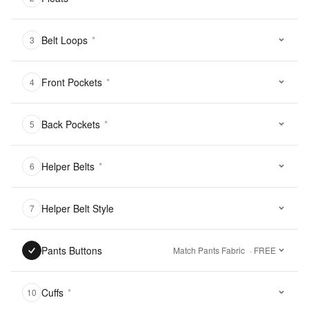
Belt Loops
*
3
Front Pockets
*
4
Back Pockets
*
5
Helper Belts
*
6
Helper Belt Style
7
Pants Buttons
Match Pants Fabric
· FREE
Cuffs
*
10