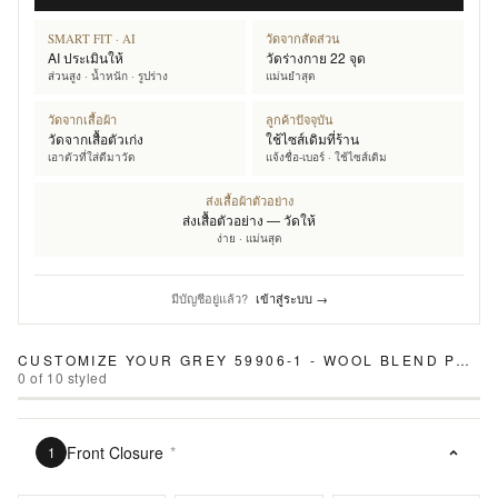
SMART FIT · AI
วัดจากสัดส่วน
AI ประเมินให้
วัดร่างกาย 22 จุด
ส่วนสูง · น้ำหนัก · รูปร่าง
แม่นยำสุด
วัดจากเสื้อผ้า
ลูกค้าปัจจุบัน
วัดจากเสื้อตัวเก่ง
ใช้ไซส์เดิมที่ร้าน
เอาตัวที่ใส่ดีมาวัด
แจ้งชื่อ-เบอร์ · ใช้ไซส์เดิม
ส่งเสื้อผ้าตัวอย่าง
ส่งเสื้อตัวอย่าง — วัดให้
ง่าย · แม่นสุด
มีบัญชีอยู่แล้ว?
เข้าสู่ระบบ →
CUSTOMIZE YOUR
GREY 59906-1 - WOOL BLEND PANTS
0
of
10
styled
Front Closure
*
1