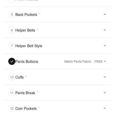
Back Pockets
*
5
Helper Belts
*
6
Helper Belt Style
7
Pants Buttons
Match Pants Fabric
· FREE
Cuffs
*
10
Pants Break
*
11
Coin Pockets
*
12