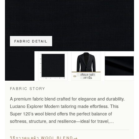
FABRIC DETAIL
เทียบลายผ้า
เท่านั้น
FABRIC STORY
A premium fabric blend crafted for elegance and durability.
Luciano Explorer Modern tailoring made effortless. This
Super 120’s wool blend offers the perfect balance of
softness, structure, and resilience—ideal for travel,
business, and smart everyday wear.
→
วิธีการดูแลผ้า WOOL BLEND