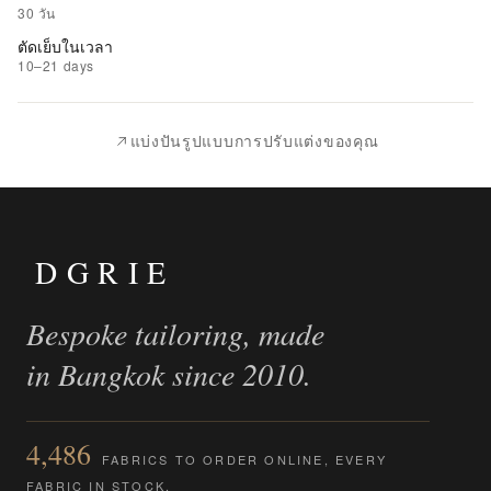
รายการ
30 วัน
ที่
ตัดเย็บในเวลา
ชอบ
10–21 days
|
นำ
แบ่งปันรูปแบบการปรับแต่งของคุณ
ไป
เปรียบ
เทียบ
DGRIE
Bespoke tailoring, made
in Bangkok since 2010.
4,486
FABRICS TO ORDER ONLINE, EVERY
FABRIC IN STOCK.