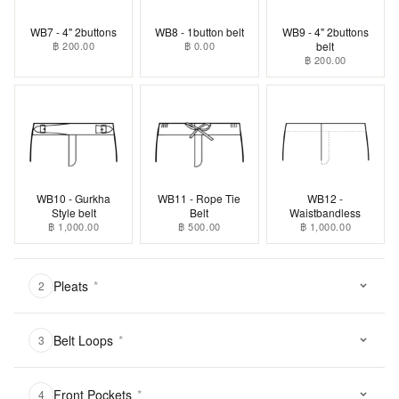
WB7 - 4" 2buttons
WB8 - 1button belt
WB9 - 4" 2buttons
฿ 200.00
฿ 0.00
belt
฿ 200.00
WB10 - Gurkha
WB11 - Rope Tie
WB12 -
Style belt
Belt
Waistbandless
฿ 1,000.00
฿ 500.00
฿ 1,000.00
Pleats
*
2
Belt Loops
*
3
Front Pockets
*
4