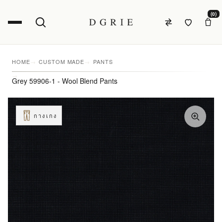
(0)
HOME
CUSTOM MADE
PANTS
Grey 59906-1 - Wool Blend Pants
กางเกง