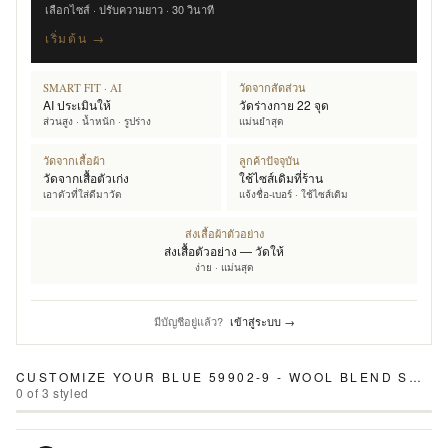
เลือกไซส์ · ปรับความยาว · 30 วินาที
เริ่มต้น →
SMART FIT · AI
วัดจากสัดส่วน
AI ประเมินให้
วัดร่างกาย 22 จุด
ส่วนสูง · น้ำหนัก · รูปร่าง
แม่นยำสุด
วัดจากเสื้อผ้า
ลูกค้าปัจจุบัน
วัดจากเสื้อตัวเก่ง
ใช้ไซส์เดิมที่ร้าน
เอาตัวที่ใส่ดีมาวัด
แจ้งชื่อ-เบอร์ · ใช้ไซส์เดิม
ส่งเสื้อผ้าตัวอย่าง
ส่งเสื้อตัวอย่าง — วัดให้
ง่าย · แม่นสุด
มีบัญชีอยู่แล้ว?
เข้าสู่ระบบ →
CUSTOMIZE YOUR
BLUE 59902-9 - WOOL BLEND SUIT
0
of
3
styled