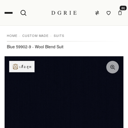
(0)
HOME
CUSTOM MADE
SUITS
Blue 59902-9 - Wool Blend Suit
เสื้อสูท