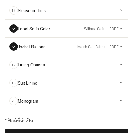
Sleeve buttons
13
Lapel Satin Color
Without Satin
· FREE
Jacket Buttons
Match Suit Fabric
· FREE
Lining Options
17
Suit Lining
18
Monogram
20
* ฟิลด์ที่จำเป็น
฿