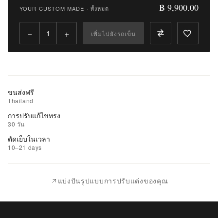
9,900.00
฿ 9,900.00
YOUR CUSTOM MADE
·
ทั้งหมด
Qty:
−
+
เพิ่มไปยังรถเข็น
เพิ่ม
ไป
ยัง
รถ
เข็น
ขนส่งฟรี
Thailand
เพิ่ม
การปรับแก้ไขทรง
รายการ
30 วัน
ที่
ตัดเย็บในเวลา
ชอบ
10–21 days
|
นำ
แบ่งปันรูปแบบการปรับแต่งของคุณ
ไป
เปรียบ
เทียบ