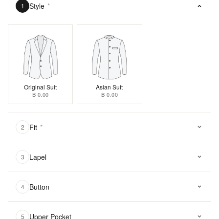
Style
*
1
Original Suit
Asian Suit
฿ 0.00
฿ 0.00
Fit
*
2
Lapel
3
Button
4
Upper Pocket
5