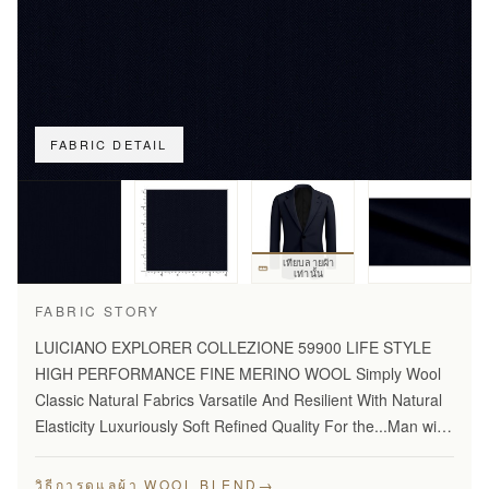
FABRIC DETAIL
เทียบลายผ้า
เท่านั้น
FABRIC STORY
LUICIANO EXPLORER COLLEZIONE 59900 LIFE STYLE
HIGH PERFORMANCE FINE MERINO WOOL Simply Wool
Classic Natural Fabrics Varsatile And Resilient With Natural
Elasticity Luxuriously Soft Refined Quality For the...Man with
Disceming Taste Long Lasting And...Year Round Comfort
Stylish…
→
วิธีการดูแลผ้า WOOL BLEND