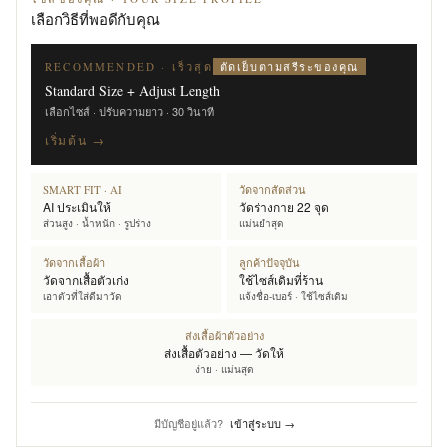
เลือกวิธีที่พอดีกับคุณ
ตัดเย็บตามสรีระของคุณ
RECOMMENDED · เร็วสุด
Standard Size + Adjust Length
เลือกไซส์ · ปรับความยาว · 30 วินาที
เริ่มต้น →
SMART FIT · AI
วัดจากสัดส่วน
AI ประเมินให้
วัดร่างกาย 22 จุด
ส่วนสูง · น้ำหนัก · รูปร่าง
แม่นยำสุด
วัดจากเสื้อผ้า
ลูกค้าปัจจุบัน
วัดจากเสื้อตัวเก่ง
ใช้ไซส์เดิมที่ร้าน
เอาตัวที่ใส่ดีมาวัด
แจ้งชื่อ-เบอร์ · ใช้ไซส์เดิม
ส่งเสื้อผ้าตัวอย่าง
ส่งเสื้อตัวอย่าง — วัดให้
ง่าย · แม่นสุด
มีบัญชีอยู่แล้ว?
เข้าสู่ระบบ →