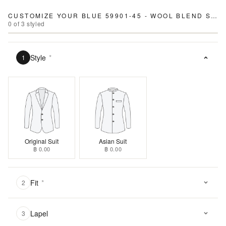
CUSTOMIZE YOUR
BLUE 59901-45 - WOOL BLEND SUIT
0
of
3
styled
Style
*
1
Original Suit
Asian Suit
฿ 0.00
฿ 0.00
Fit
*
2
Lapel
3