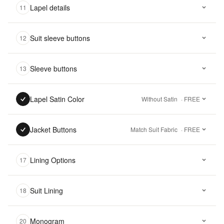
Lapel details
11
Suit sleeve buttons
12
Sleeve buttons
13
Lapel Satin Color
Without Satin
· FREE
Jacket Buttons
Match Suit Fabric
· FREE
Lining Options
17
Suit Lining
18
Monogram
20