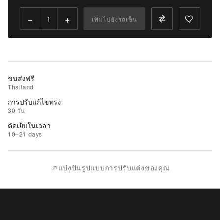
|
นำ
−
+
เพิ่มไปยังรถเข็น
ไป
เปรียบ
เทียบ
ขนส่งฟรี
Thailand
การปรับแก้ไขทรง
30 วัน
ตัดเย็บในเวลา
10–21 days
แบ่งปันรูปแบบการปรับแต่งของคุณ