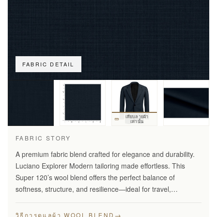
FABRIC DETAIL
เทียบลายผ้า
เท่านั้น
FABRIC STORY
A premium fabric blend crafted for elegance and durability.
Luciano Explorer Modern tailoring made effortless. This
Super 120’s wool blend offers the perfect balance of
softness, structure, and resilience—ideal for travel,
business, and smart everyday wear.
→
วิธีการดูแลผ้า WOOL BLEND