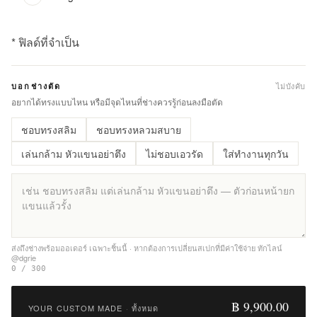
* ฟิลด์ที่จำเป็น
฿
9,900.00
ไม่บังคับ
บอกช่างตัด
Qty:
อยากได้ทรงแบบไหน หรือมีจุดไหนที่ช่างควรรู้ก่อนลงมือตัด
ชอบทรงสลิม
ชอบทรงหลวมสบาย
เพิ่ม
ไป
เล่นกล้าม หัวแขนอย่าตึง
ไม่ชอบเอวรัด
ใส่ทำงานทุกวัน
ยัง
รถ
เข็น
เพิ่ม
รายการ
ส่งถึงช่างพร้อมออเดอร์ เฉพาะชิ้นนี้ · หากต้องการเปลี่ยนสเปกที่มีค่าใช้จ่าย ทักไลน์
@dgrie
ที่
0 / 300
ชอบ
฿ 9,900.00
YOUR CUSTOM MADE
·
ทั้งหมด