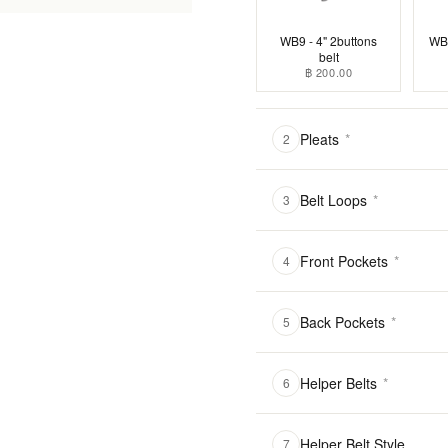
WB9 - 4" 2buttons
WB1
belt
฿ 200.00
Pleats
*
2
Belt Loops
*
3
Front Pockets
*
4
Back Pockets
*
5
Helper Belts
*
6
Helper Belt Style
7