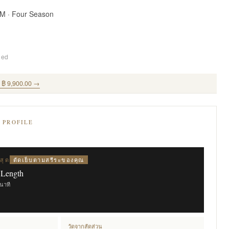
SM · Four Season
ded
ุด ฿ 9,900.00 →
E PROFILE
ตัดเย็บตามสรีระของคุณ
สุด
 Length
ินาที
วัดจากสัดส่วน