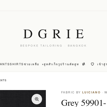
BESPOKE TAILORING · BANGKOK
PANTS
SHIRTS
ช่วยเหลือ
สูทสำเร็จรูป
ร้านตัดสูท
เข้าสู
▾
ANTS
FABRIC BY
LUICIANO
· 
Grey 59901-