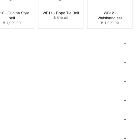
0 - Gurkha Style
WB11 - Rope Tie Belt
WB12 -
belt
฿ 500.00
Waistbandless
฿ 1,000.00
฿ 1,000.00