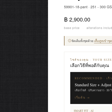
59901-18-pant · 251 - 300 G
฿ 2,900.00
base price
·
alterations inclu
จัดเต็มทั้งชุดด้วย
เสื้อสูทเข้าช
ไซส์ของคุณ · YOUR SIZ
เลือกวิธีที่พอดีกับคุณ
RECOMMENDED · เร็ว
Standard Size + Adjust
เลือกไซส์ · ปรับความยาว · 30 ว
เริ่มต้น →
SMART FIT · AI