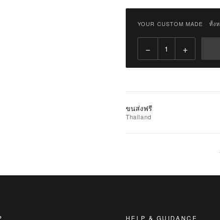
฿
2,900.00
YOUR CUSTOM MADE
·
ทั้ง
Qty:
−
+
เพิ่ม
ไป
ยัง
รถ
เข็น
ขนส่งฟรี
Thailand
เพิ่ม
รายการ
ที่
ชอบ
|
นำ
ไป
เปรียบ
P
HELP & GUIDANCE