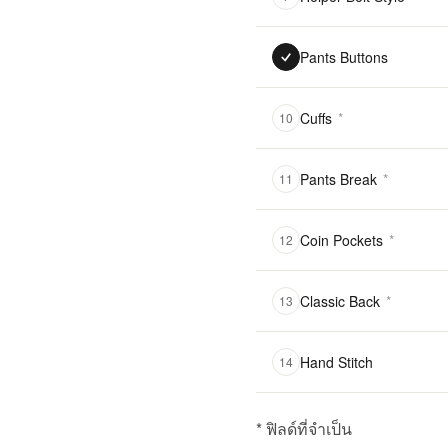
Pants Buttons
Cuffs
*
10
Pants Break
*
11
Coin Pockets
*
12
Classic Back
*
13
Hand Stitch
14
* ฟิลด์ที่จำเป็น