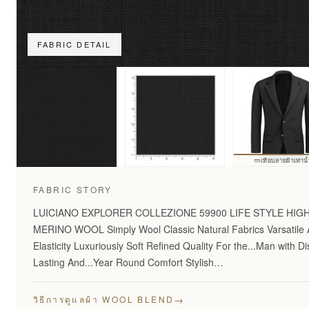
FABRIC DETAIL
เทียบลายผ้าเท่านั
FABRIC STORY
LUICIANO EXPLORER COLLEZIONE 59900 LIFE STYLE HI
MERINO WOOL Simply Wool Classic Natural Fabrics Varsatile A
Elasticity Luxuriously Soft Refined Quality For the...Man with 
Lasting And...Year Round Comfort Stylish…
→
วิธีการดูแลผ้า WOOL BLEND