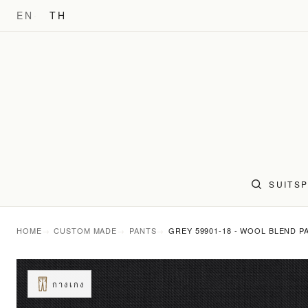
EN
TH
SUITS
HOME
CUSTOM MADE
PANTS
GREY 59901-18 - WOOL BLEND P
กางเกง