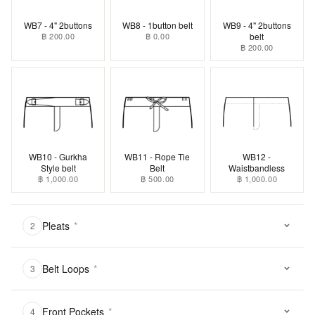
WB7 - 4" 2buttons
WB8 - 1button belt
WB9 - 4" 2buttons
฿ 200.00
฿ 0.00
belt
฿ 200.00
WB10 - Gurkha
WB11 - Rope Tie
WB12 -
Style belt
Belt
Waistbandless
฿ 1,000.00
฿ 500.00
฿ 1,000.00
Pleats
*
2
Belt Loops
*
3
Front Pockets
*
4