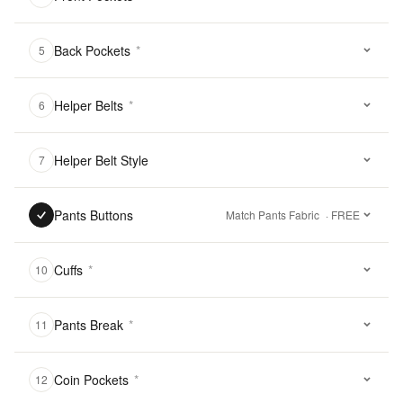
Back Pockets
*
5
Helper Belts
*
6
Helper Belt Style
7
Pants Buttons
Match Pants Fabric
· FREE
Cuffs
*
10
Pants Break
*
11
Coin Pockets
*
12