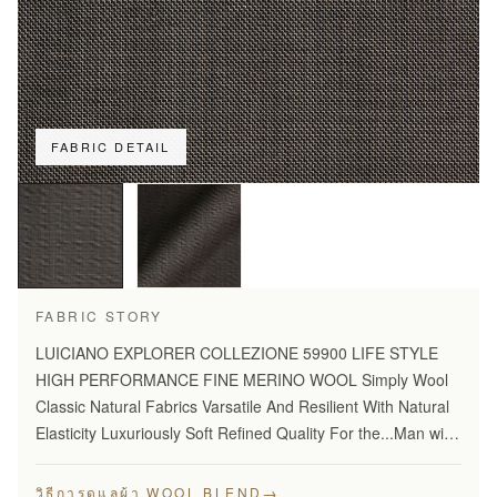
FABRIC DETAIL
FABRIC STORY
LUICIANO EXPLORER COLLEZIONE 59900 LIFE STYLE
HIGH PERFORMANCE FINE MERINO WOOL Simply Wool
Classic Natural Fabrics Varsatile And Resilient With Natural
Elasticity Luxuriously Soft Refined Quality For the...Man with
Disceming Taste Long Lasting And...Year Round Comfort
Stylish…
→
วิธีการดูแลผ้า WOOL BLEND