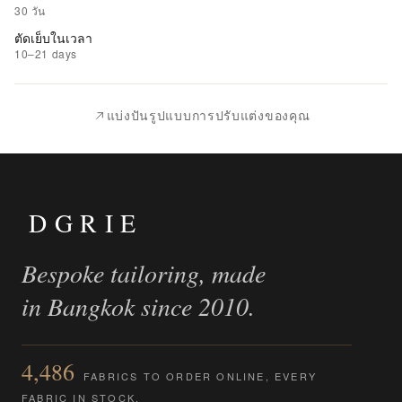
รายการ
30 วัน
ที่
ตัดเย็บในเวลา
ชอบ
10–21 days
|
นำ
แบ่งปันรูปแบบการปรับแต่งของคุณ
ไป
เปรียบ
เทียบ
DGRIE
Bespoke tailoring, made
in Bangkok since 2010.
4,486
FABRICS TO ORDER ONLINE, EVERY
FABRIC IN STOCK.