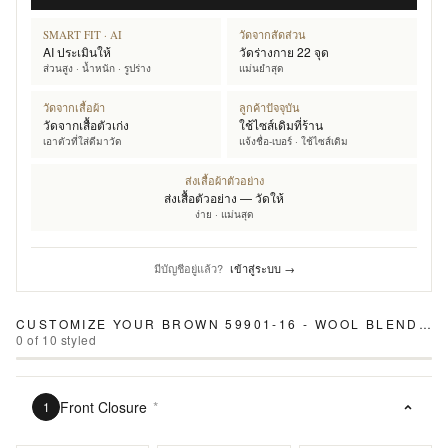
SMART FIT · AI
วัดจากสัดส่วน
AI ประเมินให้
วัดร่างกาย 22 จุด
ส่วนสูง · น้ำหนัก · รูปร่าง
แม่นยำสุด
วัดจากเสื้อผ้า
ลูกค้าปัจจุบัน
วัดจากเสื้อตัวเก่ง
ใช้ไซส์เดิมที่ร้าน
เอาตัวที่ใส่ดีมาวัด
แจ้งชื่อ-เบอร์ · ใช้ไซส์เดิม
ส่งเสื้อผ้าตัวอย่าง
ส่งเสื้อตัวอย่าง — วัดให้
ง่าย · แม่นสุด
มีบัญชีอยู่แล้ว?
เข้าสู่ระบบ →
CUSTOMIZE YOUR
BROWN 59901-16 - WOOL BLEND PANTS
0
of
10
styled
Front Closure
*
1