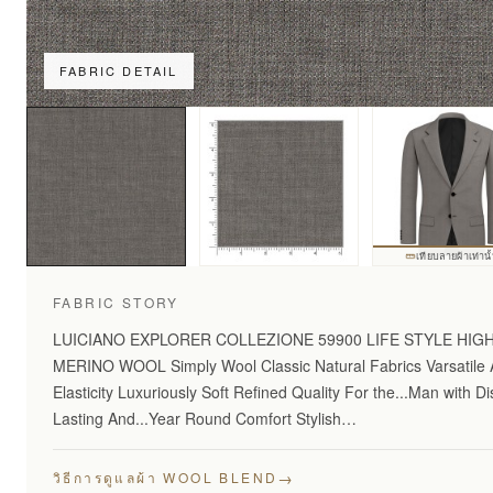
FABRIC DETAIL
เทียบลายผ้าเท่านั
FABRIC STORY
LUICIANO EXPLORER COLLEZIONE 59900 LIFE STYLE HI
MERINO WOOL Simply Wool Classic Natural Fabrics Varsatile A
Elasticity Luxuriously Soft Refined Quality For the...Man with 
Lasting And...Year Round Comfort Stylish…
→
วิธีการดูแลผ้า WOOL BLEND