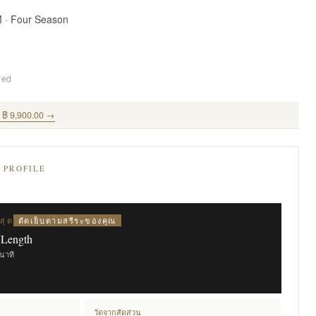
M · Four Season
ded
ุด ฿ 9,900.00 →
E PROFILE
ตัดเย็บตามสรีระของคุณ
สุด
 Length
ินาที
วัดจากสัดส่วน