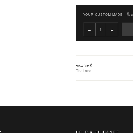
฿
2,900.00
YOUR CUSTOM MADE
·
ทั้ง
Qty:
−
+
เพิ่ม
ไป
ยัง
รถ
เข็น
ขนส่งฟรี
Thailand
เพิ่ม
รายการ
ที่
ชอบ
|
นำ
ไป
เปรียบ
P
HELP & GUIDANCE