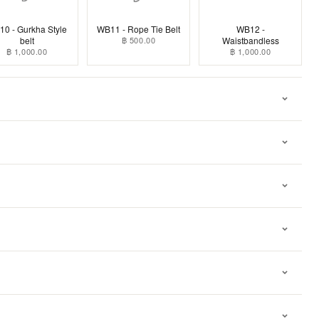
0 - Gurkha Style
WB11 - Rope Tie Belt
WB12 -
belt
฿ 500.00
Waistbandless
฿ 1,000.00
฿ 1,000.00