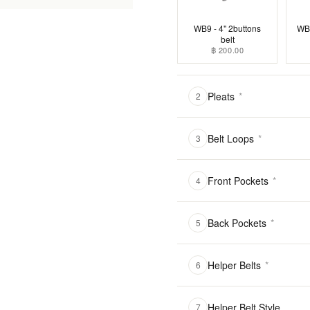
WB9 - 4" 2buttons
WB1
belt
฿ 200.00
Pleats
*
2
Belt Loops
*
3
Front Pockets
*
4
Back Pockets
*
5
Helper Belts
*
6
Helper Belt Style
7