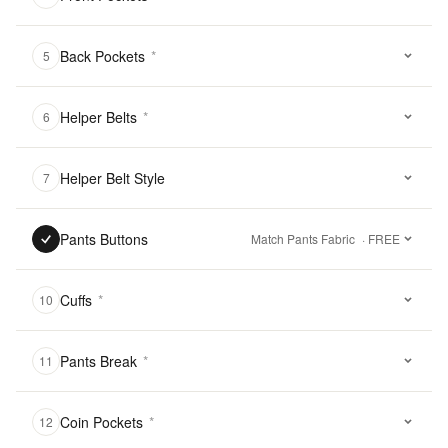
Back Pockets
*
5
Helper Belts
*
6
Helper Belt Style
7
Pants Buttons
Match Pants Fabric
· FREE
Cuffs
*
10
Pants Break
*
11
Coin Pockets
*
12