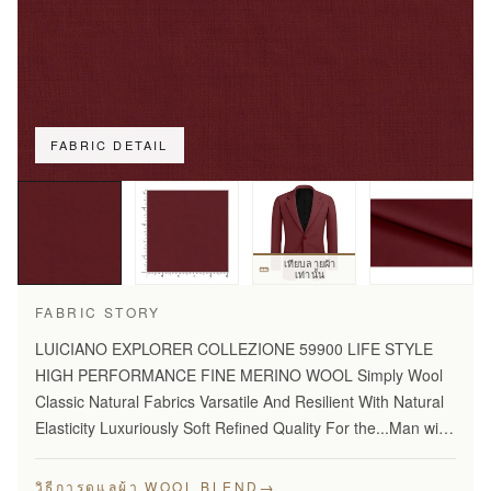
FABRIC DETAIL
เทียบลายผ้า
เท่านั้น
FABRIC STORY
LUICIANO EXPLORER COLLEZIONE 59900 LIFE STYLE
HIGH PERFORMANCE FINE MERINO WOOL Simply Wool
Classic Natural Fabrics Varsatile And Resilient With Natural
Elasticity Luxuriously Soft Refined Quality For the...Man with
Disceming Taste Long Lasting And...Year Round Comfort
Stylish…
→
วิธีการดูแลผ้า WOOL BLEND