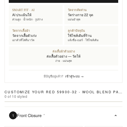
SMART FIT · AI
วัดจากสัดส่วน
AI ประเมินให้
วัดร่างกาย 22 จุด
ส่วนสูง · น้ำหนัก · รูปร่าง
แม่นยำสุด
วัดจากเสื้อผ้า
ลูกค้าปัจจุบัน
วัดจากเสื้อตัวเก่ง
ใช้ไซส์เดิมที่ร้าน
เอาตัวที่ใส่ดีมาวัด
แจ้งชื่อ-เบอร์ · ใช้ไซส์เดิม
ส่งเสื้อผ้าตัวอย่าง
ส่งเสื้อตัวอย่าง — วัดให้
ง่าย · แม่นสุด
มีบัญชีอยู่แล้ว?
เข้าสู่ระบบ →
CUSTOMIZE YOUR
RED 59900-32 - WOOL BLEND PANTS
0
of
10
styled
Front Closure
*
1