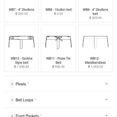
WB7 - 4" 2buttons
WB8 - 1button belt
WB9 - 4" 2buttons
฿ 200.00
฿ 0.00
belt
฿ 200.00
WB10 - Gurkha
WB11 - Rope Tie
WB12 -
Style belt
Belt
Waistbandless
฿ 1,000.00
฿ 500.00
฿ 1,000.00
Pleats
*
2
Belt Loops
*
3
Front Pockets
*
4