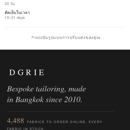
รายการ
30 วัน
ที่
ตัดเย็บในเวลา
ชอบ
10–21 days
|
นำ
แบ่งปันรูปแบบการปรับแต่งของคุณ
ไป
เปรียบ
เทียบ
DGRIE
Bespoke tailoring, made
in Bangkok since 2010.
4,488
FABRICS TO ORDER ONLINE, EVERY
FABRIC IN STOCK.