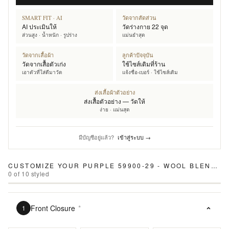
SMART FIT · AI
วัดจากสัดส่วน
AI ประเมินให้
วัดร่างกาย 22 จุด
ส่วนสูง · น้ำหนัก · รูปร่าง
แม่นยำสุด
วัดจากเสื้อผ้า
ลูกค้าปัจจุบัน
วัดจากเสื้อตัวเก่ง
ใช้ไซส์เดิมที่ร้าน
เอาตัวที่ใส่ดีมาวัด
แจ้งชื่อ-เบอร์ · ใช้ไซส์เดิม
ส่งเสื้อผ้าตัวอย่าง
ส่งเสื้อตัวอย่าง — วัดให้
ง่าย · แม่นสุด
มีบัญชีอยู่แล้ว?
เข้าสู่ระบบ →
CUSTOMIZE YOUR
PURPLE 59900-29 - WOOL BLEND PANTS
0
of
10
styled
Front Closure
*
1