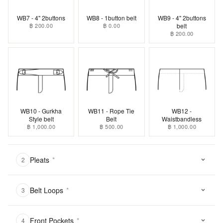
WB7 - 4" 2buttons
WB8 - 1button belt
WB9 - 4" 2buttons
฿ 200.00
฿ 0.00
belt
฿ 200.00
WB10 - Gurkha
WB11 - Rope Tie
WB12 -
Style belt
Belt
Waistbandless
฿ 1,000.00
฿ 500.00
฿ 1,000.00
Pleats
*
2
Belt Loops
*
3
Front Pockets
*
4