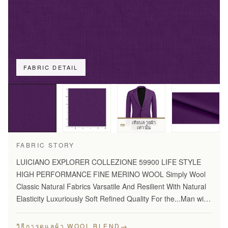
FABRIC DETAIL
เทียบลายผ้า
เท่านั้น
FABRIC STORY
LUICIANO EXPLORER COLLEZIONE 59900 LIFE STYLE
HIGH PERFORMANCE FINE MERINO WOOL Simply Wool
Classic Natural Fabrics Varsatile And Resilient With Natural
Elasticity Luxuriously Soft Refined Quality For the...Man with
Disceming Taste Long Lasting And...Year Round Comfort
Stylish…
→
วิธีการดูแลผ้า WOOL BLEND