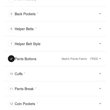
Back Pockets
*
5
Helper Belts
*
6
Helper Belt Style
7
Pants Buttons
Match Pants Fabric
· FREE
Cuffs
*
10
Pants Break
*
11
Coin Pockets
*
12