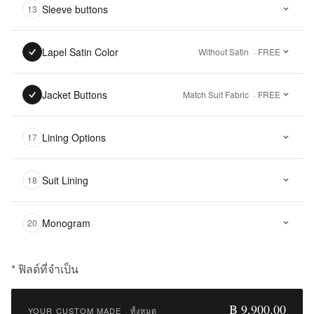
Sleeve buttons
13
Lapel Satin Color
Without Satin
· FREE
Jacket Buttons
Match Suit Fabric
· FREE
Lining Options
17
Suit Lining
18
Monogram
20
* ฟิลด์ที่จำเป็น
฿
9,900.00
฿ 9,900.00
YOUR CUSTOM MADE
·
ทั้งหมด