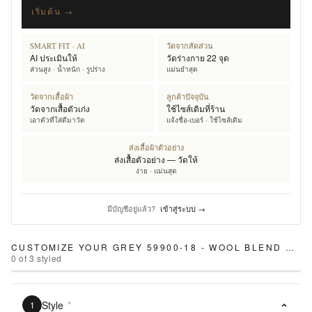
เริ่มต้น →
SMART FIT · AI
วัดจากสัดส่วน
AI ประเมินให้
วัดร่างกาย 22 จุด
ส่วนสูง · น้ำหนัก · รูปร่าง
แม่นยำสุด
วัดจากเสื้อผ้า
ลูกค้าปัจจุบัน
วัดจากเสื้อตัวเก่ง
ใช้ไซส์เดิมที่ร้าน
เอาตัวที่ใส่ดีมาวัด
แจ้งชื่อ-เบอร์ · ใช้ไซส์เดิม
ส่งเสื้อผ้าตัวอย่าง
ส่งเสื้อตัวอย่าง — วัดให้
ง่าย · แม่นสุด
มีบัญชีอยู่แล้ว?
เข้าสู่ระบบ →
CUSTOMIZE YOUR
GREY 59900-18 - WOOL BLEND SUIT
0
of
3
styled
Style
*
1