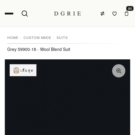
(0)
HOME
CUSTOM MADE
SUITS
Grey 59900-18 - Wool Blend Suit
เสื้อสูท