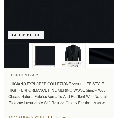
FABRIC DETAIL
เทียบลายผ้า
เท่านั้น
FABRIC STORY
LUICIANO EXPLORER COLLEZIONE 59900 LIFE STYLE
HIGH PERFORMANCE FINE MERINO WOOL Simply Wool
Classic Natural Fabrics Varsatile And Resilient With Natural
Elasticity Luxuriously Soft Refined Quality For the...Man with
Disceming Taste Long Lasting And...Year Round Comfort
Stylish…
→
วิธีการดูแลผ้า WOOL BLEND