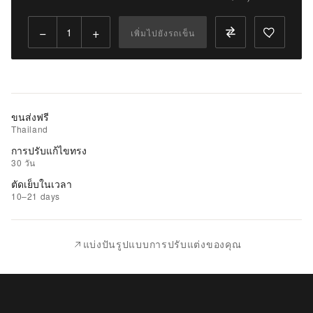
Qty:
−
+
เพิ่มไปยังรถเข็น
เพิ่ม
ไป
ยัง
รถ
เข็น
ขนส่งฟรี
Thailand
เพิ่ม
การปรับแก้ไขทรง
รายการ
30 วัน
ที่
ตัดเย็บในเวลา
ชอบ
10–21 days
|
นำ
แบ่งปันรูปแบบการปรับแต่งของคุณ
ไป
เปรียบ
เทียบ