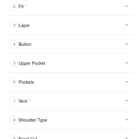
Fit
*
2
Lapel
3
Button
4
Upper Pocket
5
Pockets
6
Vent
*
7
Shoulder Type
8
Front Cut
9