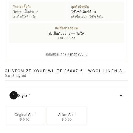
วัดจากเสื้อผ้า
ลูกค้าปัจจุบัน
วัดจากเสื้อตัวเก่ง
ใช้ไซส์เดิมที่ร้าน
เอาตัวที่ใส่ดีมาวัด
แจ้งชื่อ-เบอร์ · ใช้ไซส์เดิม
ส่งเสื้อผ้าตัวอย่าง
ส่งเสื้อตัวอย่าง — วัดให้
ง่าย · แม่นสุด
มีบัญชีอยู่แล้ว?
เข้าสู่ระบบ →
CUSTOMIZE YOUR
WHITE 26007-6 - WOOL LINEN SUIT
0
of
3
styled
Style
*
1
Original Suit
Asian Suit
฿ 0.00
฿ 0.00