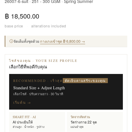
26007-6-suit · 251 - 300 GSM · Spring Summer
฿ 18,500.00
base price
·
alterations included
จัดเต็มทั้งชุดด้วย
กางเกงเข้าชุด ฿ 6,800.00 →
ไซส์ของคุณ · YOUR SIZE PROFILE
เลือกวิธีที่พอดีกับคุณ
ตัดเย็บตามสรีระของคุณ
RECOMMENDED · เร็วสุด
Standard Size + Adjust Length
เลือกไซส์ · ปรับความยาว · 30 วินาที
เริ่มต้น →
SMART FIT · AI
วัดจากสัดส่วน
AI ประเมินให้
วัดร่างกาย 22 จุด
ส่วนสูง · น้ำหนัก · รูปร่าง
แม่นยำสุด