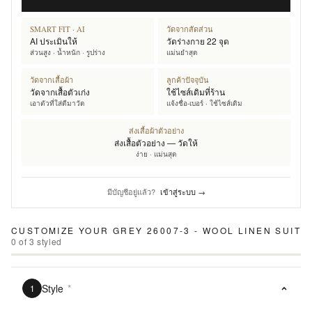
SMART FIT · AI
วัดจากสัดส่วน
AI ประเมินให้
วัดร่างกาย 22 จุด
ส่วนสูง · น้ำหนัก · รูปร่าง
แม่นยำสุด
วัดจากเสื้อผ้า
ลูกค้าปัจจุบัน
วัดจากเสื้อตัวเก่ง
ใช้ไซส์เดิมที่ร้าน
เอาตัวที่ใส่ดีมาวัด
แจ้งชื่อ-เบอร์ · ใช้ไซส์เดิม
ส่งเสื้อผ้าตัวอย่าง
ส่งเสื้อตัวอย่าง — วัดให้
ง่าย · แม่นสุด
มีบัญชีอยู่แล้ว?
เข้าสู่ระบบ →
CUSTOMIZE YOUR
GREY 26007-3 - WOOL LINEN SUIT
0
of
3
styled
Style
*
1