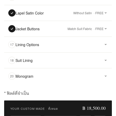
Lapel Satin Color
Without Satin
· FREE
Jacket Buttons
Match Suit Fabric
· FREE
Lining Options
17
Suit Lining
18
Monogram
20
* ฟิลด์ที่จำเป็น
฿
18,500.00
฿ 18,500.00
YOUR CUSTOM MADE
·
ทั้งหมด
Qty: