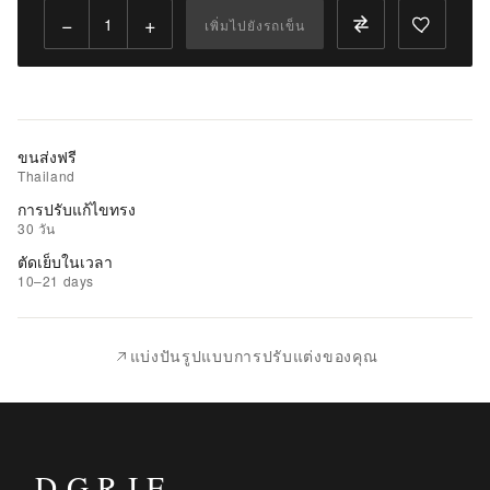
−
+
เพิ่มไปยังรถเข็น
เพิ่ม
ไป
ยัง
รถ
เข็น
ขนส่งฟรี
Thailand
เพิ่ม
การปรับแก้ไขทรง
รายการ
30 วัน
ที่
ตัดเย็บในเวลา
ชอบ
10–21 days
|
นำ
แบ่งปันรูปแบบการปรับแต่งของคุณ
ไป
เปรียบ
เทียบ
DGRIE