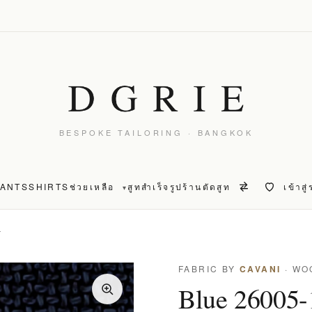
BESPOKE TAILORING · BANGKOK
PANTS
SHIRTS
ช่วยเหลือ
สูทสำเร็จรูป
ร้านตัดสูท
เข้าสู
▾
T
FABRIC BY
CAVANI
· WO
Blue 26005-