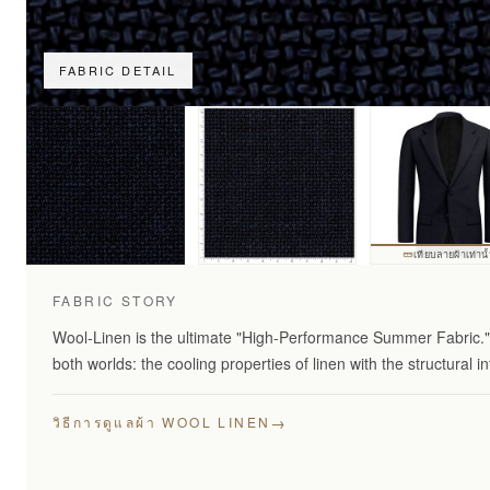
FABRIC DETAIL
เทียบลายผ้าเท่านั
FABRIC STORY
Wool-Linen is the ultimate "High-Performance Summer Fabric." 
both worlds: the cooling properties of linen with the structural in
→
วิธีการดูแลผ้า WOOL LINEN