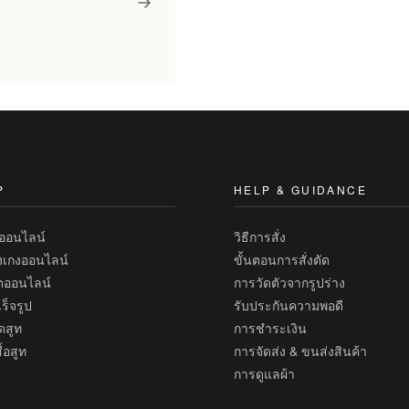
P
HELP & GUIDANCE
ทออนไลน์
วิธีการสั่ง
งเกงออนไลน์
ขั้นตอนการสั่งตัด
้ตออนไลน์
การวัดตัวจากรูปร่าง
ร็จรูป
รับประกันความพอดี
ดสูท
การชำระเงิน
้อสูท
การจัดส่ง & ขนส่งสินค้า
การดูแลผ้า