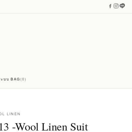
่ระบบ
BAG
(0)
OL LINEN
13 -Wool Linen Suit