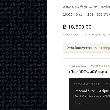
ตัดเฉพาะเสื้อสูท — กางเกงสั่
26005-13-suit · 251 - 300 GS
฿ 18,500.00
base price
·
alterations inclu
จัดเต็มทั้งชุดด้วย
กางเกงเข้าชุ
ไซส์ของคุณ · YOUR SIZ
เลือกวิธีที่พอดีกับคุณ
RECOMMENDED · เร็ว
Standard Size + Adjust
เลือกไซส์ · ปรับความยาว · 30 ว
เริ่มต้น →