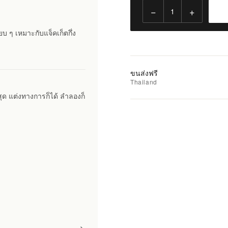
ไป
−
+
ยัง
รถ
ยบ ๆ เหมาะกับแจ็คเก็ตกึ่ง
เข็น
เพิ่ม
ขนส่งฟรี
รายการ
Thailand
ที่
สุด แต่งทางการก็ได้ ลำลองก็
ชอบ
|
นำ
ไป
เปรียบ
เทียบ