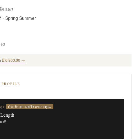
งตัดแยก
M · Spring Summer
ded
ด ฿ 6,800.00 →
E PROFILE
ตัดเย็บตามสรีระของคุณ
สุด
 Length
ินาที