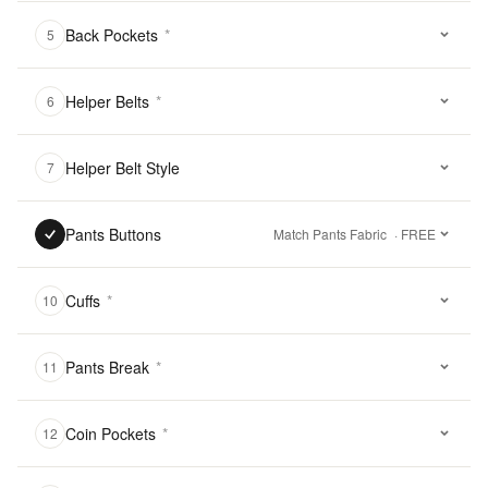
Back Pockets
*
5
Helper Belts
*
6
Helper Belt Style
7
Pants Buttons
Match Pants Fabric
· FREE
Cuffs
*
10
Pants Break
*
11
Coin Pockets
*
12