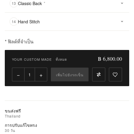
Classic Back
*
13
Hand Stitch
14
* ฟิลด์ที่จำเป็น
฿
6,800.00
฿ 6,800.00
YOUR CUSTOM MADE
·
ทั้งหมด
Qty:
−
+
เพิ่มไปยังรถเข็น
เพิ่ม
ไป
ยัง
รถ
เข็น
ขนส่งฟรี
Thailand
เพิ่ม
การปรับแก้ไขทรง
รายการ
30 วัน