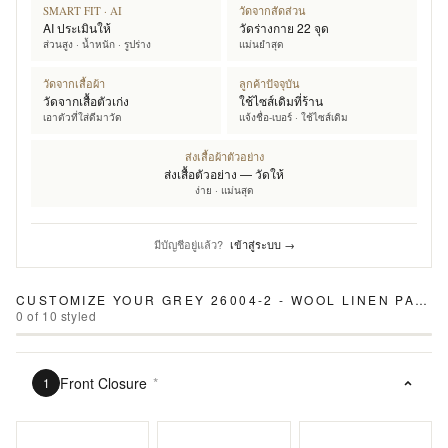
SMART FIT · AI
วัดจากสัดส่วน
AI ประเมินให้
วัดร่างกาย 22 จุด
ส่วนสูง · น้ำหนัก · รูปร่าง
แม่นยำสุด
วัดจากเสื้อผ้า
ลูกค้าปัจจุบัน
วัดจากเสื้อตัวเก่ง
ใช้ไซส์เดิมที่ร้าน
เอาตัวที่ใส่ดีมาวัด
แจ้งชื่อ-เบอร์ · ใช้ไซส์เดิม
ส่งเสื้อผ้าตัวอย่าง
ส่งเสื้อตัวอย่าง — วัดให้
ง่าย · แม่นสุด
มีบัญชีอยู่แล้ว?
เข้าสู่ระบบ →
CUSTOMIZE YOUR
GREY 26004-2 - WOOL LINEN PANTS
0
of
10
styled
Front Closure
*
1