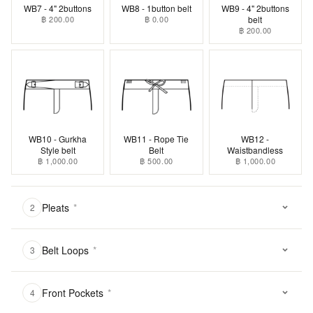
WB7 - 4" 2buttons
WB8 - 1button belt
WB9 - 4" 2buttons
฿ 200.00
฿ 0.00
belt
฿ 200.00
WB10 - Gurkha
WB11 - Rope Tie
WB12 -
Style belt
Belt
Waistbandless
฿ 1,000.00
฿ 500.00
฿ 1,000.00
Pleats
*
2
Belt Loops
*
3
Front Pockets
*
4