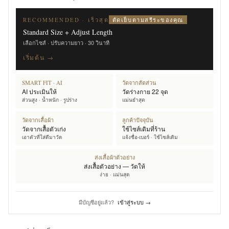
ตัดเย็บตามสรีระของคุณ
RECOMMENDED · เร็วสุด
Standard Size + Adjust Length
เลือกไซส์ · ปรับความยาว · 30 วินาที
เริ่มต้น →
SMART FIT · AI
วัดจากสัดส่วน
AI ประเมินให้
วัดร่างกาย 22 จุด
ส่วนสูง · น้ำหนัก · รูปร่าง
แม่นยำสุด
วัดจากเสื้อผ้า
ลูกค้าปัจจุบัน
วัดจากเสื้อตัวเก่ง
ใช้ไซส์เดิมที่ร้าน
เอาตัวที่ใส่ดีมาวัด
แจ้งชื่อ-เบอร์ · ใช้ไซส์เดิม
ส่งเสื้อผ้าตัวอย่าง
ส่งเสื้อตัวอย่าง — วัดให้
ง่าย · แม่นสุด
มีบัญชีอยู่แล้ว?
เข้าสู่ระบบ →