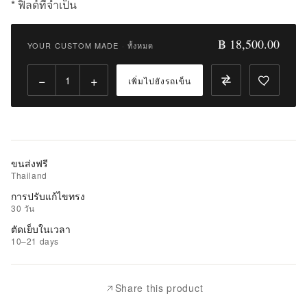
* ฟิลด์ที่จำเป็น
Qty:
฿ 18,500.00
YOUR CUSTOM MADE
·
ทั้งหมด
เพิ่ม
ไป
−
+
เพิ่มไปยังรถเข็น
ยัง
รถ
เข็น
เพิ่ม
ขนส่งฟรี
รายการ
Thailand
ที่
การปรับแก้ไขทรง
ชอบ
30 วัน
ตัดเย็บในเวลา
|
10–21 days
นำ
ไป
เปรียบ
Share this product
เทียบ