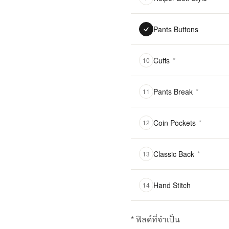
Pants Buttons
Cuffs
*
10
Pants Break
*
11
Coin Pockets
*
12
Classic Back
*
13
Hand Stitch
14
* ฟิลด์ที่จำเป็น