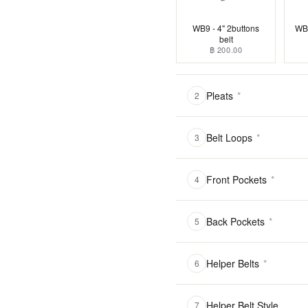
WB9 - 4" 2buttons
WB1
belt
฿ 200.00
Pleats
*
2
Belt Loops
*
3
Front Pockets
*
4
Back Pockets
*
5
Helper Belts
*
6
Helper Belt Style
7