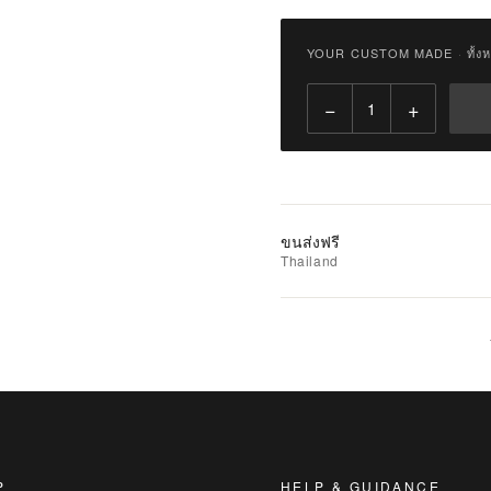
฿
6,800.00
YOUR CUSTOM MADE
·
ทั้ง
Qty:
−
+
เพิ่ม
ไป
ยัง
รถ
เข็น
ขนส่งฟรี
Thailand
เพิ่ม
รายการ
ที่
ชอบ
|
นำ
ไป
เปรียบ
P
HELP & GUIDANCE