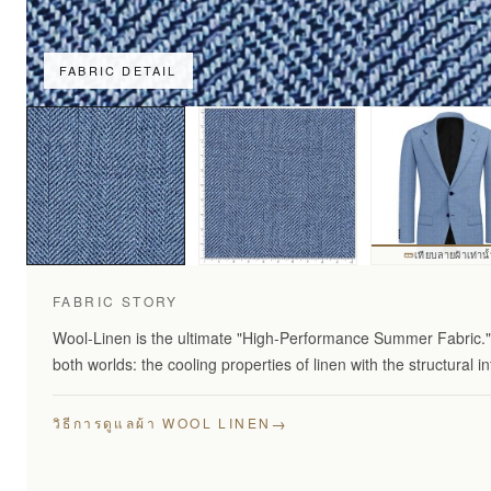
FABRIC DETAIL
เทียบลายผ้าเท่านั
FABRIC STORY
Wool-Linen is the ultimate "High-Performance Summer Fabric." 
both worlds: the cooling properties of linen with the structural in
→
วิธีการดูแลผ้า WOOL LINEN