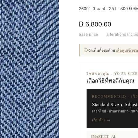
26001-3-pant · 251 - 300 GS
฿ 6,800.00
base price
·
alterations inclu
จัดเต็มทั้งชุดด้วย
เสื้อสูทเข้าช
ไซส์ของคุณ · YOUR SIZ
เลือกวิธีที่พอดีกับคุณ
RECOMMENDED · เร็ว
Standard Size + Adjust
เลือกไซส์ · ปรับความยาว · 30 ว
เริ่มต้น →
SMART FIT · AI