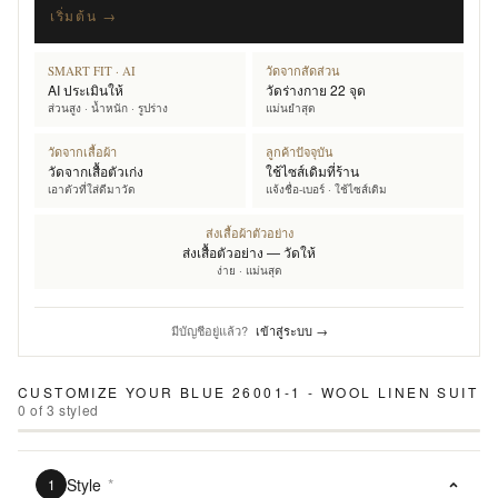
เริ่มต้น →
SMART FIT · AI
วัดจากสัดส่วน
AI ประเมินให้
วัดร่างกาย 22 จุด
ส่วนสูง · น้ำหนัก · รูปร่าง
แม่นยำสุด
วัดจากเสื้อผ้า
ลูกค้าปัจจุบัน
วัดจากเสื้อตัวเก่ง
ใช้ไซส์เดิมที่ร้าน
เอาตัวที่ใส่ดีมาวัด
แจ้งชื่อ-เบอร์ · ใช้ไซส์เดิม
ส่งเสื้อผ้าตัวอย่าง
ส่งเสื้อตัวอย่าง — วัดให้
ง่าย · แม่นสุด
มีบัญชีอยู่แล้ว?
เข้าสู่ระบบ →
CUSTOMIZE YOUR
BLUE 26001-1 - WOOL LINEN SUIT
0
of
3
styled
Style
*
1