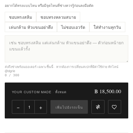
Qty:
อยากได้ทรงแบบไหน หรือมีจุดไหนที่ช่างควรรู้ก่อนลงมือตัด
ชอบทรงสลิม
ชอบทรงหลวมสบาย
เพิ่ม
ไป
เล่นกล้าม หัวแขนอย่าตึง
ไม่ชอบเอวรัด
ใส่ทำงานทุกวัน
ยัง
รถ
เข็น
เพิ่ม
รายการ
ส่งถึงช่างพร้อมออเดอร์ เฉพาะชิ้นนี้ · หากต้องการเปลี่ยนสเปกที่มีค่าใช้จ่าย ทักไลน์
@dgrie
ที่
0 / 300
ชอบ
฿ 18,500.00
YOUR CUSTOM MADE
·
ทั้งหมด
|
นำ
−
+
เพิ่มไปยังรถเข็น
ไป
เปรียบ
เทียบ