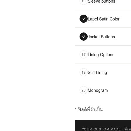
Sleeve buttons
13
Lapel Satin Color
Jacket Buttons
Lining Options
17
Suit Lining
18
Monogram
20
* ฟิลด์ที่จำเป็น
฿
18,500.00
YOUR CUSTOM MADE
·
ทั้ง
Qty: