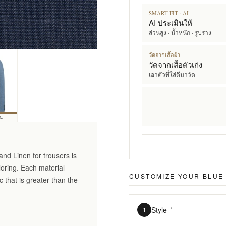
SMART FIT · AI
AI ประเมินให้
ส่วนสูง · น้ำหนัก · รูปร่าง
วัดจากเสื้อผ้า
วัดจากเสื้อตัวเก่ง
เอาตัวที่ใส่ดีมาวัด
้น
and Linen for trousers is
loring. Each material
CUSTOMIZE YOUR
BLUE 
 that is greater than the
Style
*
1