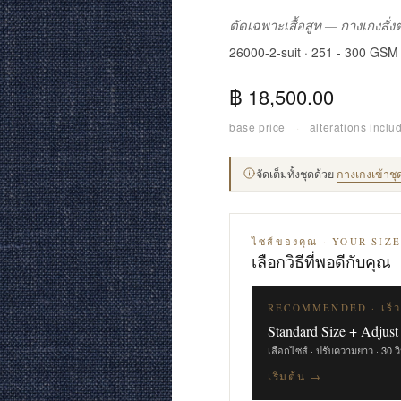
ตัดเฉพาะเสื้อสูท — กางเกงสั่
26000-2-suit · 251 - 300 GSM
฿ 18,500.00
base price
·
alterations inclu
จัดเต็มทั้งชุดด้วย
กางเกงเข้าชุ
ไซส์ของคุณ · YOUR SIZ
เลือกวิธีที่พอดีกับคุณ
RECOMMENDED · เร็ว
Standard Size + Adjust
เลือกไซส์ · ปรับความยาว · 30 ว
เริ่มต้น →