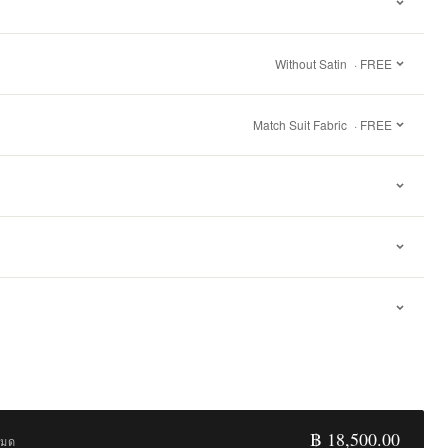
Without Satin
· FREE
Match Suit Fabric
· FREE
฿ 18,500.00
หมด