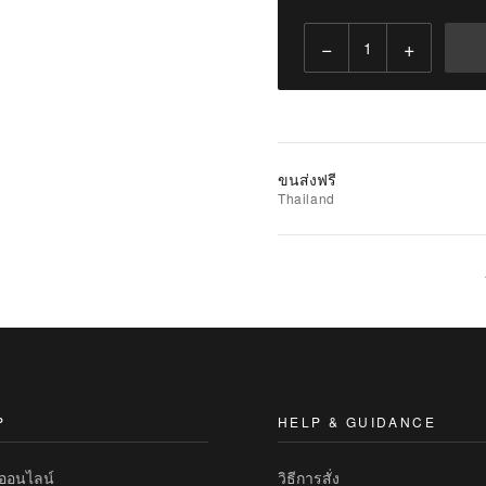
−
+
เพิ่ม
ไป
ยัง
รถ
เข็น
ขนส่งฟรี
Thailand
เพิ่ม
รายการ
ที่
ชอบ
|
นำ
ไป
เปรียบ
P
HELP & GUIDANCE
เทียบ
ทออนไลน์
วิธีการสั่ง