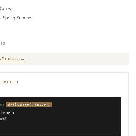
งตัดแยก
 · Spring Summer
ded
ด ฿ 6,800.00 →
E PROFILE
ตัดเย็บตามสรีระของคุณ
สุด
 Length
ินาที