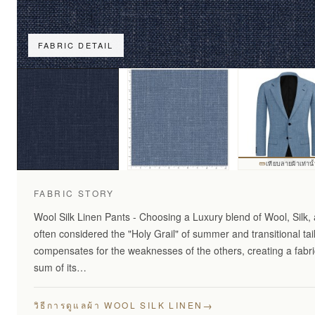
FABRIC DETAIL
เทียบลายผ้าเท่านั
FABRIC STORY
Wool Silk Linen Pants - Choosing a Luxury blend of Wool, Silk, 
often considered the "Holy Grail" of summer and transitional tai
compensates for the weaknesses of the others, creating a fabric
sum of its…
→
วิธีการดูแลผ้า WOOL SILK LINEN