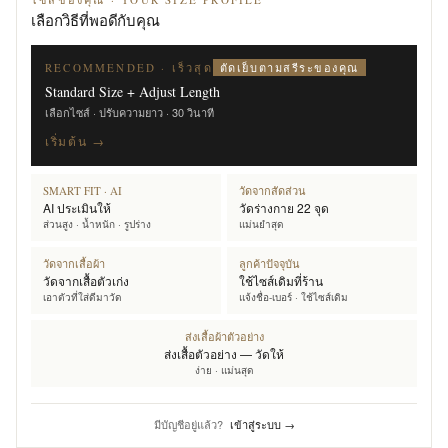
เลือกวิธีที่พอดีกับคุณ
ตัดเย็บตามสรีระของคุณ
RECOMMENDED · เร็วสุด
Standard Size + Adjust Length
เลือกไซส์ · ปรับความยาว · 30 วินาที
เริ่มต้น →
SMART FIT · AI
วัดจากสัดส่วน
AI ประเมินให้
วัดร่างกาย 22 จุด
ส่วนสูง · น้ำหนัก · รูปร่าง
แม่นยำสุด
วัดจากเสื้อผ้า
ลูกค้าปัจจุบัน
วัดจากเสื้อตัวเก่ง
ใช้ไซส์เดิมที่ร้าน
เอาตัวที่ใส่ดีมาวัด
แจ้งชื่อ-เบอร์ · ใช้ไซส์เดิม
ส่งเสื้อผ้าตัวอย่าง
ส่งเสื้อตัวอย่าง — วัดให้
ง่าย · แม่นสุด
มีบัญชีอยู่แล้ว?
เข้าสู่ระบบ →