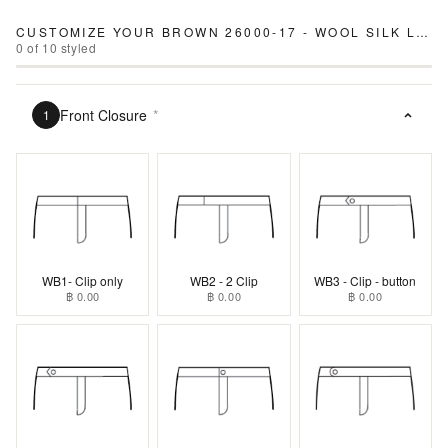
CUSTOMIZE YOUR
BROWN 26000-17 - WOOL SILK LINEN PANTS
0
of
10
styled
Front Closure
*
1
WB1- Clip only
WB2 - 2 Clip
WB3 - Clip - button
฿ 0.00
฿ 0.00
฿ 0.00