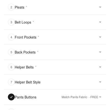
Pleats
*
2
Belt Loops
*
3
Front Pockets
*
4
Back Pockets
*
5
Helper Belts
*
6
Helper Belt Style
7
Pants Buttons
Match Pants Fabric
· FREE