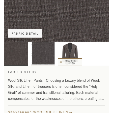
FABRIC DETAIL
เทียบลายผ้า
เท่านั้น
FABRIC STORY
Wool Silk Linen Pants - Choosing a Luxury blend of Wool,
Silk, and Linen for trousers is often considered the "Holy
Grail" of summer and transitional tailoring. Each material
compensates for the weaknesses of the others, creating a
fabric that is greater than the sum of its…
→
วิธีการดูแลผ้า WOOL SILK LINEN