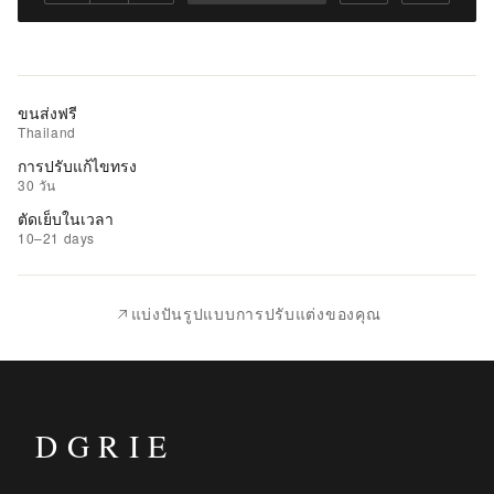
ไป
ยัง
รถ
เข็น
ขนส่งฟรี
Thailand
เพิ่ม
การปรับแก้ไขทรง
รายการ
30 วัน
ที่
ตัดเย็บในเวลา
ชอบ
10–21 days
|
นำ
แบ่งปันรูปแบบการปรับแต่งของคุณ
ไป
เปรียบ
เทียบ
DGRIE