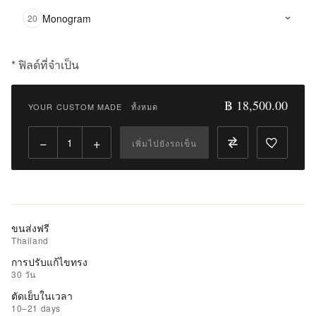
Monogram
20
* ฟิลด์ที่จำเป็น
฿
18,500.00
฿ 18,500.00
YOUR CUSTOM MADE
·
ทั้งหมด
Qty:
−
+
เพิ่มไปยังรถเข็น
เพิ่ม
ไป
ยัง
รถ
เข็น
ขนส่งฟรี
Thailand
เพิ่ม
การปรับแก้ไขทรง
รายการ
30 วัน
ที่
ตัดเย็บในเวลา
ชอบ
10–21 days