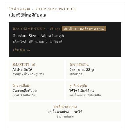
ไซส์ของคุณ · YOUR SIZE PROFILE
เลือกวิธีที่พอดีกับคุณ
ตัดเย็บตามสรีระของคุณ
RECOMMENDED · เร็วสุด
Standard Size + Adjust Length
เลือกไซส์ · ปรับความยาว · 30 วินาที
เริ่มต้น →
SMART FIT · AI
วัดจากสัดส่วน
AI ประเมินให้
วัดร่างกาย 22 จุด
ส่วนสูง · น้ำหนัก · รูปร่าง
แม่นยำสุด
วัดจากเสื้อผ้า
ลูกค้าปัจจุบัน
วัดจากเสื้อตัวเก่ง
ใช้ไซส์เดิมที่ร้าน
เอาตัวที่ใส่ดีมาวัด
แจ้งชื่อ-เบอร์ · ใช้ไซส์เดิม
ส่งเสื้อผ้าตัวอย่าง
ส่งเสื้อตัวอย่าง — วัดให้
ง่าย · แม่นสุด