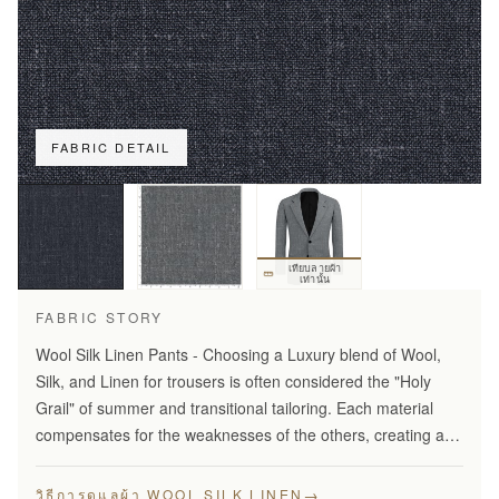
FABRIC DETAIL
เทียบลายผ้า
เท่านั้น
FABRIC STORY
Wool Silk Linen Pants - Choosing a Luxury blend of Wool,
Silk, and Linen for trousers is often considered the "Holy
Grail" of summer and transitional tailoring. Each material
compensates for the weaknesses of the others, creating a
fabric that is greater than the sum of its…
→
วิธีการดูแลผ้า WOOL SILK LINEN