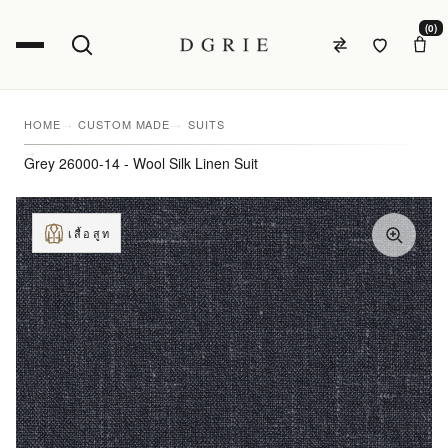
(0)
HOME
CUSTOM MADE
SUITS
Grey 26000-14 - Wool Silk Linen Suit
เสื้อสูท