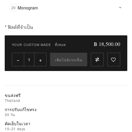
Monogram
20
* ฟิลด์ที่จำเป็น
฿
18,500.00
฿ 18,500.00
YOUR CUSTOM MADE
·
ทั้งหมด
Qty:
−
+
เพิ่มไปยังรถเข็น
เพิ่ม
ไป
ยัง
รถ
เข็น
ขนส่งฟรี
Thailand
เพิ่ม
การปรับแก้ไขทรง
รายการ
30 วัน
ที่
ตัดเย็บในเวลา
ชอบ
10–21 days