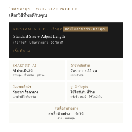
ไซส์ของคุณ · YOUR SIZE PROFILE
เลือกวิธีที่พอดีกับคุณ
ตัดเย็บตามสรีระของคุณ
RECOMMENDED · เร็วสุด
Standard Size + Adjust Length
เลือกไซส์ · ปรับความยาว · 30 วินาที
เริ่มต้น →
SMART FIT · AI
วัดจากสัดส่วน
AI ประเมินให้
วัดร่างกาย 22 จุด
ส่วนสูง · น้ำหนัก · รูปร่าง
แม่นยำสุด
วัดจากเสื้อผ้า
ลูกค้าปัจจุบัน
วัดจากเสื้อตัวเก่ง
ใช้ไซส์เดิมที่ร้าน
เอาตัวที่ใส่ดีมาวัด
แจ้งชื่อ-เบอร์ · ใช้ไซส์เดิม
ส่งเสื้อผ้าตัวอย่าง
ส่งเสื้อตัวอย่าง — วัดให้
ง่าย · แม่นสุด