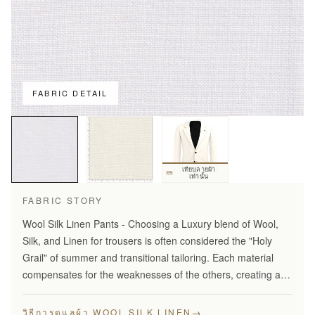
FABRIC DETAIL
เทียบลายผ้า
เท่านั้น
FABRIC STORY
Wool Silk Linen Pants - Choosing a Luxury blend of Wool,
Silk, and Linen for trousers is often considered the "Holy
Grail" of summer and transitional tailoring. Each material
compensates for the weaknesses of the others, creating a
fabric that is greater than the sum of its…
→
วิธีการดูแลผ้า WOOL SILK LINEN