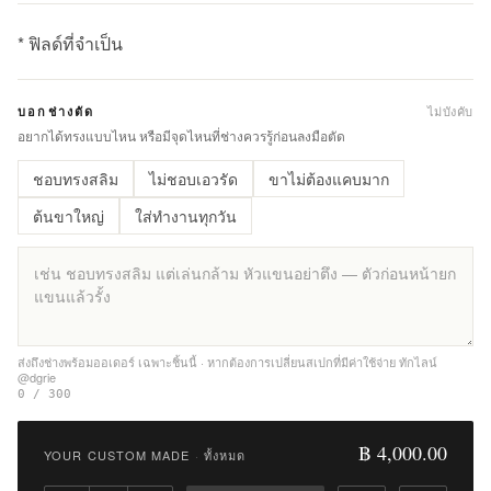
* ฟิลด์ที่จำเป็น
฿
4,000.00
ไม่บังคับ
บอกช่างตัด
Qty:
อยากได้ทรงแบบไหน หรือมีจุดไหนที่ช่างควรรู้ก่อนลงมือตัด
ชอบทรงสลิม
ไม่ชอบเอวรัด
ขาไม่ต้องแคบมาก
เพิ่ม
ไป
ต้นขาใหญ่
ใส่ทำงานทุกวัน
ยัง
รถ
เข็น
เพิ่ม
รายการ
ส่งถึงช่างพร้อมออเดอร์ เฉพาะชิ้นนี้ · หากต้องการเปลี่ยนสเปกที่มีค่าใช้จ่าย ทักไลน์
@dgrie
ที่
0 / 300
ชอบ
฿ 4,000.00
YOUR CUSTOM MADE
·
ทั้งหมด
|