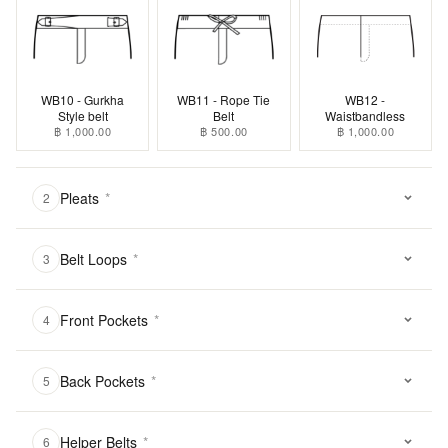
WB10 - Gurkha
WB11 - Rope Tie
WB12 -
Style belt
Belt
Waistbandless
฿ 1,000.00
฿ 500.00
฿ 1,000.00
Pleats
*
2
Belt Loops
*
3
Front Pockets
*
4
Back Pockets
*
5
Helper Belts
*
6