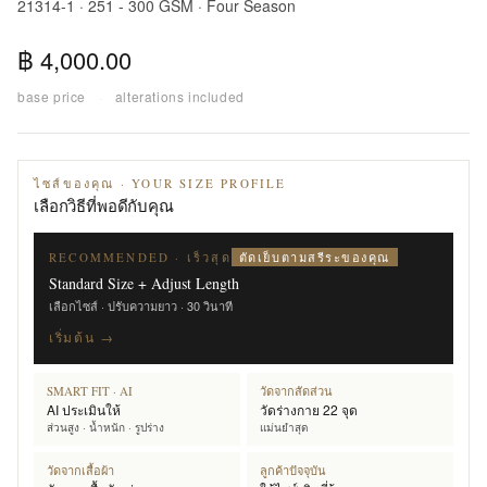
21314-1 · 251 - 300 GSM · Four Season
฿ 4,000.00
base price
·
alterations included
ไซส์ของคุณ · YOUR SIZE PROFILE
เลือกวิธีที่พอดีกับคุณ
ตัดเย็บตามสรีระของคุณ
RECOMMENDED · เร็วสุด
Standard Size + Adjust Length
เลือกไซส์ · ปรับความยาว · 30 วินาที
เริ่มต้น →
SMART FIT · AI
วัดจากสัดส่วน
AI ประเมินให้
วัดร่างกาย 22 จุด
ส่วนสูง · น้ำหนัก · รูปร่าง
แม่นยำสุด
วัดจากเสื้อผ้า
ลูกค้าปัจจุบัน