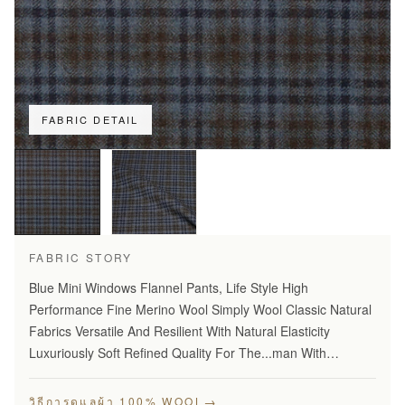
FABRIC DETAIL
FABRIC STORY
Blue Mini Windows Flannel Pants, Life Style High
Performance Fine Merino Wool Simply Wool Classic Natural
Fabrics Versatile And Resilient With Natural Elasticity
Luxuriously Soft Refined Quality For The...man With
Disceming Taste Long Lasting And...Year Round Comfort
Stylish…
→
วิธีการดูแลผ้า 100% WOOL