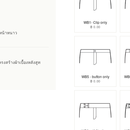
WB1- Clip only
฿ 0.00
กงหน้าหนาว
งสร้างผ้าเบื้องหลังสูท
WB5 - button only
WB6
฿ 0.00