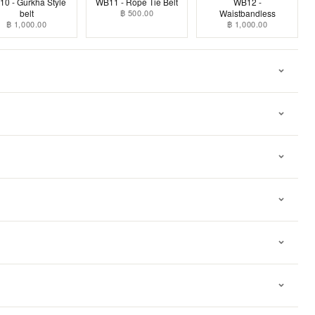
0 - Gurkha Style
WB11 - Rope Tie Belt
WB12 -
belt
฿ 500.00
Waistbandless
฿ 1,000.00
฿ 1,000.00