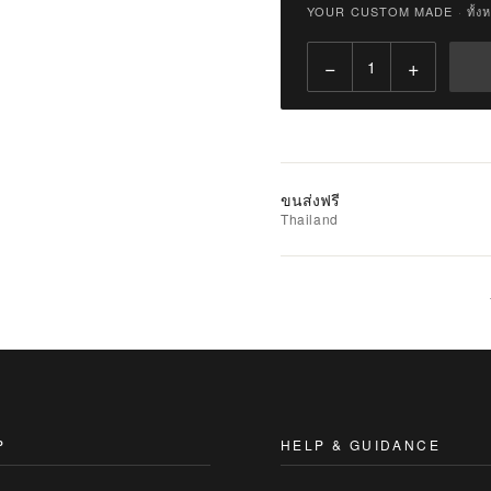
YOUR CUSTOM MADE
·
ทั้ง
Qty:
−
+
เพิ่ม
ไป
ยัง
รถ
เข็น
ขนส่งฟรี
Thailand
เพิ่ม
รายการ
ที่
ชอบ
|
นำ
ไป
เปรียบ
P
HELP & GUIDANCE
เทียบ