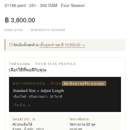
21186-pant · 251 - 300 GSM · Four Season
฿ 3,800.00
base price
·
alterations included
จัดเต็มทั้งชุดด้วย
เสื้อสูทเข้าชุด ฿ 15,500.00 →
ไซส์ของคุณ · YOUR SIZE PROFILE
เลือกวิธีที่พอดีกับคุณ
ตัดเย็บตามสรีระของคุณ
RECOMMENDED · เร็วสุด
Standard Size + Adjust Length
เลือกไซส์ · ปรับความยาว · 30 วินาที
เริ่มต้น →
SMART FIT · AI
วัดจากสัดส่วน
AI ประเมินให้
วัดร่างกาย 22 จุด
ส่วนสูง · น้ำหนัก · รูปร่าง
แม่นยำสุด