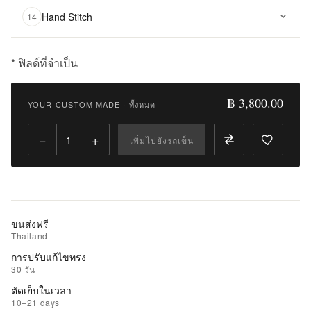
Hand Stitch
14
* ฟิลด์ที่จำเป็น
฿
3,800.00
฿ 3,800.00
YOUR CUSTOM MADE
·
ทั้งหมด
Qty:
−
+
เพิ่มไปยังรถเข็น
เพิ่ม
ไป
ยัง
รถ
เข็น
ขนส่งฟรี
Thailand
เพิ่ม
การปรับแก้ไขทรง
รายการ
30 วัน
ที่
ตัดเย็บในเวลา
ชอบ
10–21 days