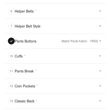
Helper Belts
*
6
Helper Belt Style
7
Pants Buttons
Match Pants Fabric
· FREE
Cuffs
*
10
Pants Break
*
11
Coin Pockets
*
12
Classic Back
*
13