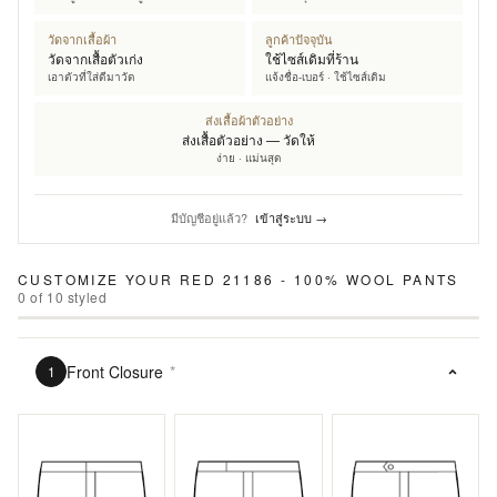
วัดจากเสื้อผ้า
ลูกค้าปัจจุบัน
วัดจากเสื้อตัวเก่ง
ใช้ไซส์เดิมที่ร้าน
เอาตัวที่ใส่ดีมาวัด
แจ้งชื่อ-เบอร์ · ใช้ไซส์เดิม
ส่งเสื้อผ้าตัวอย่าง
ส่งเสื้อตัวอย่าง — วัดให้
ง่าย · แม่นสุด
มีบัญชีอยู่แล้ว?
เข้าสู่ระบบ →
CUSTOMIZE YOUR
RED 21186 - 100% WOOL PANTS
0
of
10
styled
Front Closure
*
1