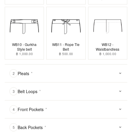
WB10 - Gurkha
WB11 - Rope Tie
WB12 -
Style belt
Belt
Waistbandless
฿ 1,000.00
฿ 500.00
฿ 1,000.00
Pleats
*
2
Belt Loops
*
3
Front Pockets
*
4
Back Pockets
*
5