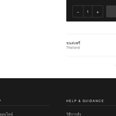
−
+
เพิ่ม
ไป
ยัง
รถ
เข็น
ขนส่งฟรี
Thailand
เพิ่ม
รายการ
ที่
ชอบ
|
นำ
ไป
เปรียบ
P
HELP & GUIDANCE
เทียบ
ทออนไลน์
วิธีการสั่ง