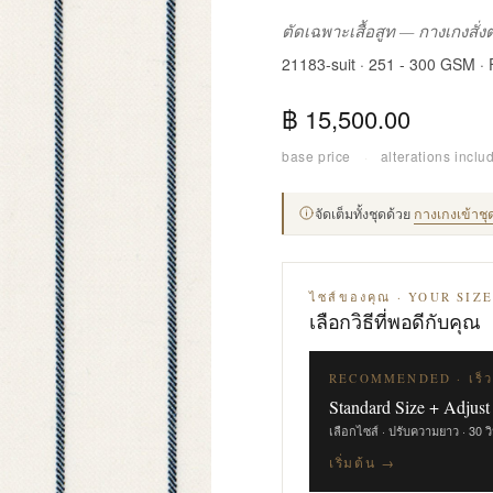
ตัดเฉพาะเสื้อสูท — กางเกงสั่
21183-suit · 251 - 300 GSM ·
฿ 15,500.00
base price
·
alterations inclu
จัดเต็มทั้งชุดด้วย
กางเกงเข้าชุ
ไซส์ของคุณ · YOUR SIZ
เลือกวิธีที่พอดีกับคุณ
RECOMMENDED · เร็ว
Standard Size + Adjust
เลือกไซส์ · ปรับความยาว · 30 ว
เริ่มต้น →