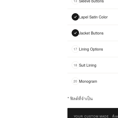
Sleeve buttons
13
Lapel Satin Color
Jacket Buttons
Lining Options
17
Suit Lining
18
Monogram
20
* ฟิลด์ที่จำเป็น
฿
15,500.00
YOUR CUSTOM MADE
·
ทั้ง
Qty: