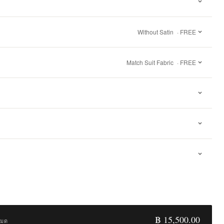
Without Satin
· FREE
Match Suit Fabric
· FREE
฿ 15,500.00
หมด