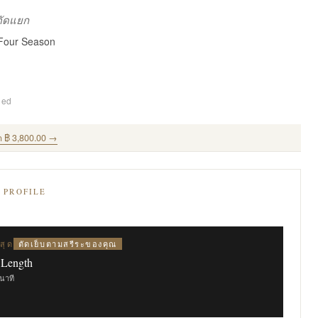
งตัดแยก
 Four Season
ded
ด ฿ 3,800.00 →
E PROFILE
ตัดเย็บตามสรีระของคุณ
สุด
 Length
ินาที