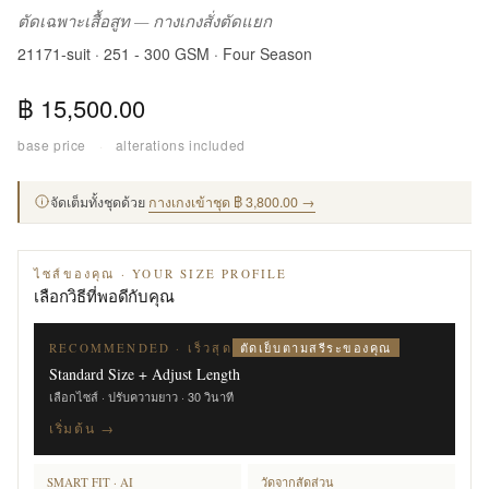
ตัดเฉพาะเสื้อสูท — กางเกงสั่งตัดแยก
21171-suit · 251 - 300 GSM · Four Season
฿ 15,500.00
base price
·
alterations included
จัดเต็มทั้งชุดด้วย
กางเกงเข้าชุด ฿ 3,800.00 →
ไซส์ของคุณ · YOUR SIZE PROFILE
เลือกวิธีที่พอดีกับคุณ
ตัดเย็บตามสรีระของคุณ
RECOMMENDED · เร็วสุด
Standard Size + Adjust Length
เลือกไซส์ · ปรับความยาว · 30 วินาที
เริ่มต้น →
SMART FIT · AI
วัดจากสัดส่วน