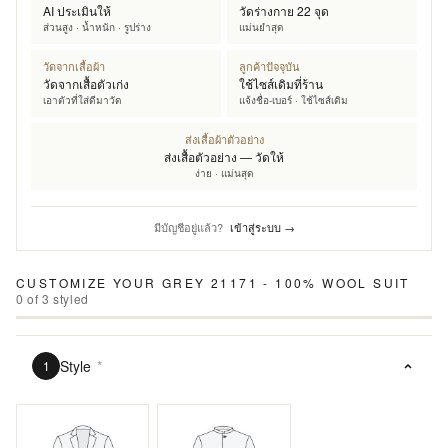
AI ประเมินให้
วัดร่างกาย 22 จุด
ส่วนสูง · น้ำหนัก · รูปร่าง
แม่นยำสุด
วัดจากเสื้อผ้า
ลูกค้าปัจจุบัน
วัดจากเสื้อตัวเก่ง
ใช้ไซส์เดิมที่ร้าน
เอาตัวที่ใส่ดีมาวัด
แจ้งชื่อ-เบอร์ · ใช้ไซส์เดิม
ส่งเสื้อผ้าตัวอย่าง
ส่งเสื้อตัวอย่าง — วัดให้
ง่าย · แม่นสุด
มีบัญชีอยู่แล้ว?
เข้าสู่ระบบ →
CUSTOMIZE YOUR
GREY 21171 - 100% WOOL SUIT
0
of
3
styled
Style
*
1