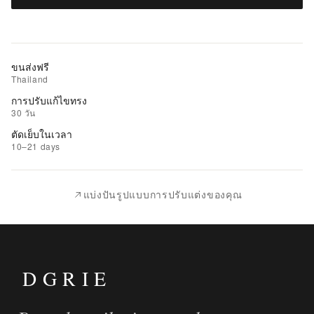
ไป
ยัง
รถ
เข็น
ขนส่งฟรี
Thailand
เพิ่ม
การปรับแก้ไขทรง
รายการ
30 วัน
ที่
ตัดเย็บในเวลา
ชอบ
10–21 days
|
นำ
แบ่งปันรูปแบบการปรับแต่งของคุณ
ไป
เปรียบ
เทียบ
DGRIE