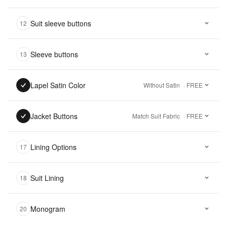
Suit sleeve buttons
12
Sleeve buttons
13
Lapel Satin Color
Without Satin
· FREE
Jacket Buttons
Match Suit Fabric
· FREE
Lining Options
17
Suit Lining
18
Monogram
20