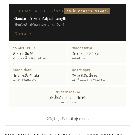
ตัดเย็บตามสรีระของคุณ
RECOMMENDED · เร็วสุด
Standard Size + Adjust Length
เลือกไซส์ · ปรับความยาว · 30 วินาที
เริ่มต้น →
SMART FIT · AI
วัดจากสัดส่วน
AI ประเมินให้
วัดร่างกาย 22 จุด
ส่วนสูง · น้ำหนัก · รูปร่าง
แม่นยำสุด
วัดจากเสื้อผ้า
ลูกค้าปัจจุบัน
วัดจากเสื้อตัวเก่ง
ใช้ไซส์เดิมที่ร้าน
เอาตัวที่ใส่ดีมาวัด
แจ้งชื่อ-เบอร์ · ใช้ไซส์เดิม
ส่งเสื้อผ้าตัวอย่าง
ส่งเสื้อตัวอย่าง — วัดให้
ง่าย · แม่นสุด
มีบัญชีอยู่แล้ว?
เข้าสู่ระบบ →