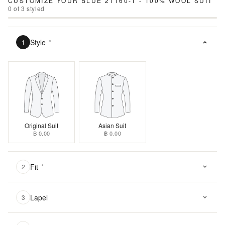
CUSTOMIZE YOUR
BLUE 21160-1 - 100% WOOL SUIT
0
of
3
styled
Style
*
1
Original Suit
Asian Suit
฿ 0.00
฿ 0.00
Fit
*
2
Lapel
3