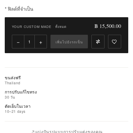
* ฟิลด์ที่จำเป็น
฿
15,500.00
฿ 15,500.00
YOUR CUSTOM MADE
·
ทั้งหมด
Qty:
−
+
เพิ่มไปยังรถเข็น
เพิ่ม
ไป
ยัง
รถ
เข็น
ขนส่งฟรี
Thailand
เพิ่ม
การปรับแก้ไขทรง
รายการ
30 วัน
ที่
ตัดเย็บในเวลา
ชอบ
10–21 days
|
นำ
แบ่งปันรูปแบบการปรับแต่งของคุณ