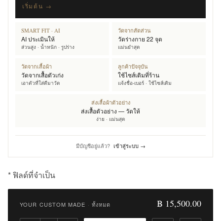
เริ่มต้น →
SMART FIT · AI
วัดจากสัดส่วน
AI ประเมินให้
วัดร่างกาย 22 จุด
ส่วนสูง · น้ำหนัก · รูปร่าง
แม่นยำสุด
วัดจากเสื้อผ้า
ลูกค้าปัจจุบัน
วัดจากเสื้อตัวเก่ง
ใช้ไซส์เดิมที่ร้าน
เอาตัวที่ใส่ดีมาวัด
แจ้งชื่อ-เบอร์ · ใช้ไซส์เดิม
ส่งเสื้อผ้าตัวอย่าง
ส่งเสื้อตัวอย่าง — วัดให้
ง่าย · แม่นสุด
มีบัญชีอยู่แล้ว?
เข้าสู่ระบบ →
* ฟิลด์ที่จำเป็น
Qty:
฿ 15,500.00
YOUR CUSTOM MADE
·
ทั้งหมด
เพิ่ม