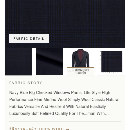
FABRIC DETAIL
เทียบลายผ้า
เท่านั้น
FABRIC STORY
Navy Blue Big Checked Windows Pants, Life Style High
Performance Fine Merino Wool Simply Wool Classic Natural
Fabrics Versatile And Resilient With Natural Elasticity
Luxuriously Soft Refined Quality For The...man With
Disceming Taste Long Lasting And...Year Round Comfort
Stylish…
→
วิธีการดูแลผ้า 100% WOOL