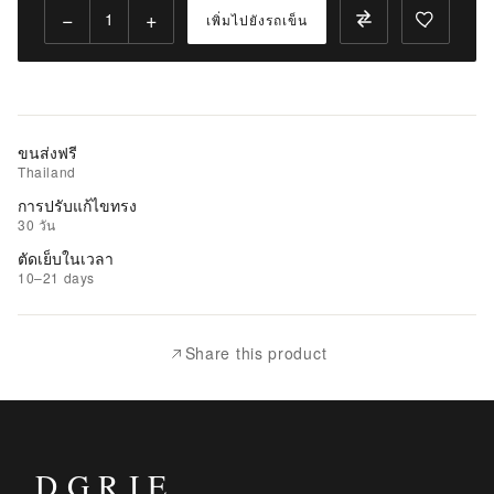
ไป
−
+
เพิ่มไปยังรถเข็น
ยัง
รถ
เข็น
เพิ่ม
ขนส่งฟรี
รายการ
Thailand
ที่
การปรับแก้ไขทรง
ชอบ
30 วัน
ตัดเย็บในเวลา
|
10–21 days
นำ
ไป
เปรียบ
Share this product
เทียบ
DGRIE