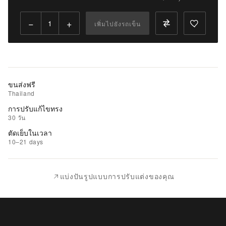
Qty:
−
+
เพิ่มไปยังรถเข็น
เพิ่ม
ไป
ยัง
รถ
เข็น
ขนส่งฟรี
Thailand
เพิ่ม
การปรับแก้ไขทรง
รายการ
30 วัน
ที่
ตัดเย็บในเวลา
ชอบ
10–21 days
|
นำ
แบ่งปันรูปแบบการปรับแต่งของคุณ
ไป
เปรียบ
เทียบ