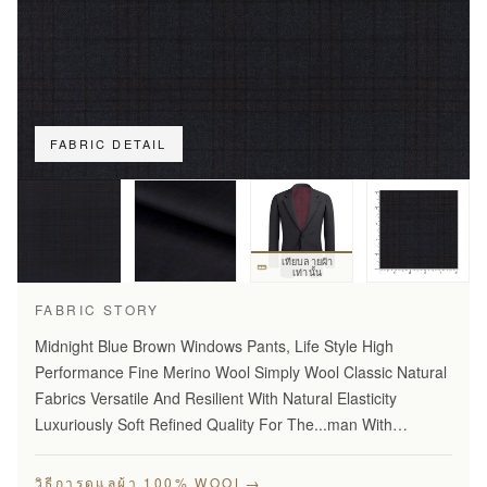
FABRIC DETAIL
เทียบลายผ้า
เท่านั้น
FABRIC STORY
Midnight Blue Brown Windows Pants, Life Style High
Performance Fine Merino Wool Simply Wool Classic Natural
Fabrics Versatile And Resilient With Natural Elasticity
Luxuriously Soft Refined Quality For The...man With
Disceming Taste Long Lasting And...Year Round Comfort
Stylish…
→
วิธีการดูแลผ้า 100% WOOL