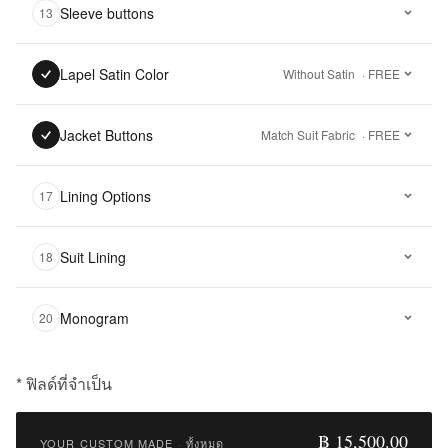
Sleeve buttons
13
Lapel Satin Color
Without Satin
· FREE
Jacket Buttons
Match Suit Fabric
· FREE
Lining Options
17
Suit Lining
18
Monogram
20
* ฟิลด์ที่จำเป็น
฿
15,500.00
฿ 15,500.00
YOUR CUSTOM MADE
·
ทั้งหมด