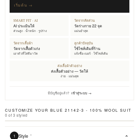
เริ่มต้น →
SMART FIT · AI
วัดจากสัดส่วน
AI ประเมินให้
วัดร่างกาย 22 จุด
ส่วนสูง · น้ำหนัก · รูปร่าง
แม่นยำสุด
วัดจากเสื้อผ้า
ลูกค้าปัจจุบัน
วัดจากเสื้อตัวเก่ง
ใช้ไซส์เดิมที่ร้าน
เอาตัวที่ใส่ดีมาวัด
แจ้งชื่อ-เบอร์ · ใช้ไซส์เดิม
ส่งเสื้อผ้าตัวอย่าง
ส่งเสื้อตัวอย่าง — วัดให้
ง่าย · แม่นสุด
มีบัญชีอยู่แล้ว?
เข้าสู่ระบบ →
CUSTOMIZE YOUR
BLUE 21142-3 - 100% WOOL SUIT
0
of
3
styled
Style
*
1