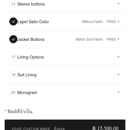
Sleeve buttons
13
Lapel Satin Color
Without Satin
· FREE
Jacket Buttons
Match Suit Fabric
· FREE
Lining Options
17
Suit Lining
18
Monogram
20
* ฟิลด์ที่จำเป็น
฿
15,500.00
฿ 15,500.00
YOUR CUSTOM MADE
·
ทั้งหมด