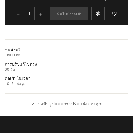
Qty:
−
+
เพิ่มไปยังรถเข็น
เพิ่ม
ไป
ยัง
รถ
เข็น
ขนส่งฟรี
Thailand
เพิ่ม
การปรับแก้ไขทรง
รายการ
30 วัน
ที่
ตัดเย็บในเวลา
ชอบ
10–21 days
|
นำ
แบ่งปันรูปแบบการปรับแต่งของคุณ
ไป
เปรียบ
เทียบ