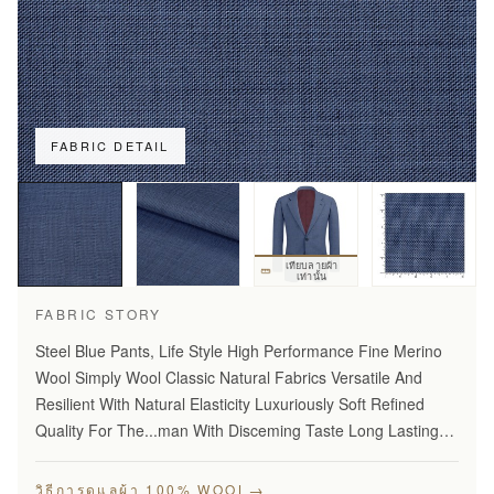
FABRIC DETAIL
เทียบลายผ้า
เท่านั้น
FABRIC STORY
Steel Blue Pants, Life Style High Performance Fine Merino
Wool Simply Wool Classic Natural Fabrics Versatile And
Resilient With Natural Elasticity Luxuriously Soft Refined
Quality For The...man With Disceming Taste Long Lasting
And...Year Round Comfort Stylish Modern…
→
วิธีการดูแลผ้า 100% WOOL