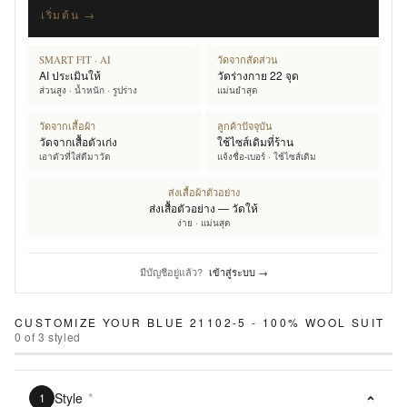
เริ่มต้น →
SMART FIT · AI
วัดจากสัดส่วน
AI ประเมินให้
วัดร่างกาย 22 จุด
ส่วนสูง · น้ำหนัก · รูปร่าง
แม่นยำสุด
วัดจากเสื้อผ้า
ลูกค้าปัจจุบัน
วัดจากเสื้อตัวเก่ง
ใช้ไซส์เดิมที่ร้าน
เอาตัวที่ใส่ดีมาวัด
แจ้งชื่อ-เบอร์ · ใช้ไซส์เดิม
ส่งเสื้อผ้าตัวอย่าง
ส่งเสื้อตัวอย่าง — วัดให้
ง่าย · แม่นสุด
มีบัญชีอยู่แล้ว?
เข้าสู่ระบบ →
CUSTOMIZE YOUR
BLUE 21102-5 - 100% WOOL SUIT
0
of
3
styled
Style
*
1