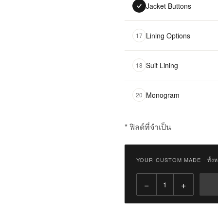
Jacket Buttons
Lining Options
17
Suit Lining
18
Monogram
20
* ฟิลด์ที่จำเป็น
฿
15,500.00
YOUR CUSTOM MADE
·
ทั้ง
Qty:
−
+
เพิ่ม
ไป
ยัง