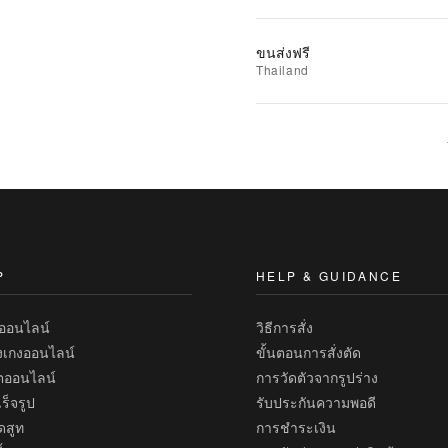
รถ
เข็น
ขนส่งฟรี
Thailand
เพิ่ม
รายการ
ที่
ชอบ
|
นำ
ไป
เปรียบ
P
HELP & GUIDANCE
เทียบ
ทออนไลน์
วิธีการสั่ง
งเกงออนไลน์
ขั้นตอนการสั่งตัด
้ตออนไลน์
การวัดตัวจากรูปร่าง
ร็จรูป
รับประกันความพอดี
ดสูท
การชำระเงิน