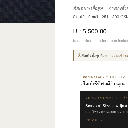
ตัดเฉพาะเสื้อสูท — กางเกงสั่
21102-16-suit · 251 - 300 GS
฿ 15,500.00
base price
·
alterations inclu
จัดเต็มทั้งชุดด้วย
กางเกงเข้าชุ
ไซส์ของคุณ · YOUR SIZ
เลือกวิธีที่พอดีกับคุณ
RECOMMENDED · เร็ว
Standard Size + Adjust
เลือกไซส์ · ปรับความยาว · 30 ว
เริ่มต้น →