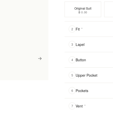
Original Suit
฿ 0.00
Fit
*
2
Lapel
3
Button
4
Upper Pocket
5
Pockets
6
Vent
*
7