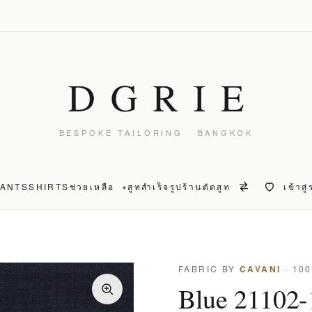
BESPOKE TAILORING · BANGKOK
PANTS
SHIRTS
ช่วยเหลือ
สูทสำเร็จรูป
ร้านตัดสูท
เข้าสู
▾
T
FABRIC BY
CAVANI
· 10
Blue 21102-