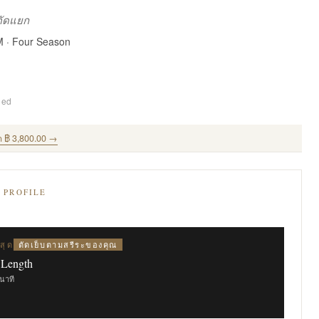
งตัดแยก
M · Four Season
ded
ด ฿ 3,800.00 →
E PROFILE
ตัดเย็บตามสรีระของคุณ
สุด
 Length
ินาที