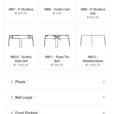
WB7 - 4" 2buttons
WB8 - 1button belt
WB9 - 4" 2buttons
฿ 200.00
฿ 0.00
belt
฿ 200.00
WB10 - Gurkha
WB11 - Rope Tie
WB12 -
Style belt
Belt
Waistbandless
฿ 1,000.00
฿ 500.00
฿ 1,000.00
Pleats
*
2
Belt Loops
*
3
Front Pockets
*
4