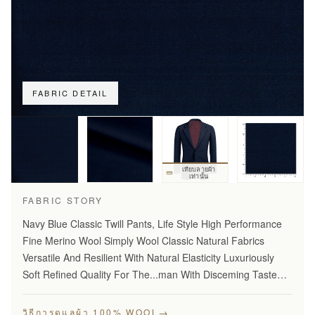
FABRIC DETAIL
เทียบลายผ้า
เท่านั้น
FABRIC STORY
Navy Blue Classic Twill Pants, Life Style High Performance
Fine Merino Wool Simply Wool Classic Natural Fabrics
Versatile And Resilient With Natural Elasticity Luxuriously
Soft Refined Quality For The...man With Disceming Taste
Long Lasting And...Year Round Comfort Stylish…
→
วิธีการดูแลผ้า 100% WOOL