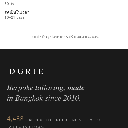
รายการ
30 วัน
ที่
ตัดเย็บในเวลา
ชอบ
10–21 days
|
นำ
แบ่งปันรูปแบบการปรับแต่งของคุณ
ไป
เปรียบ
เทียบ
DGRIE
Bespoke tailoring, made
in Bangkok since 2010.
4,488
FABRICS TO ORDER ONLINE, EVERY
FABRIC IN STOCK.