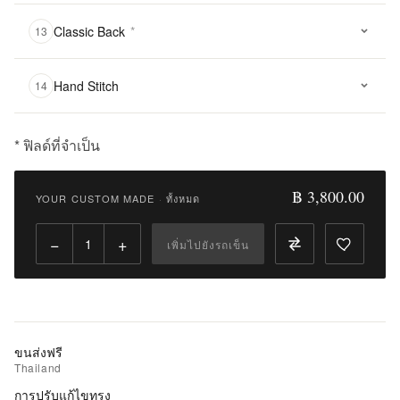
Classic Back
*
13
Hand Stitch
14
* ฟิลด์ที่จำเป็น
฿
3,800.00
฿ 3,800.00
YOUR CUSTOM MADE
·
ทั้งหมด
Qty:
−
+
เพิ่มไปยังรถเข็น
เพิ่ม
ไป
ยัง
รถ
เข็น
ขนส่งฟรี
Thailand
เพิ่ม
การปรับแก้ไขทรง