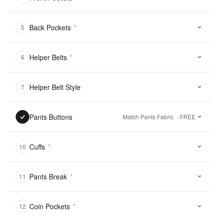
Back Pockets
*
5
Helper Belts
*
6
Helper Belt Style
7
Pants Buttons
Match Pants Fabric
· FREE
Cuffs
*
10
Pants Break
*
11
Coin Pockets
*
12