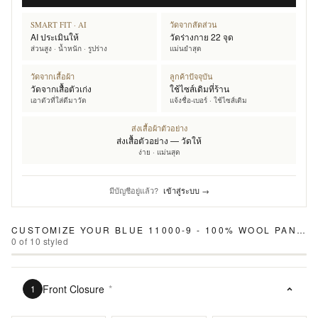
SMART FIT · AI
วัดจากสัดส่วน
AI ประเมินให้
วัดร่างกาย 22 จุด
ส่วนสูง · น้ำหนัก · รูปร่าง
แม่นยำสุด
วัดจากเสื้อผ้า
ลูกค้าปัจจุบัน
วัดจากเสื้อตัวเก่ง
ใช้ไซส์เดิมที่ร้าน
เอาตัวที่ใส่ดีมาวัด
แจ้งชื่อ-เบอร์ · ใช้ไซส์เดิม
ส่งเสื้อผ้าตัวอย่าง
ส่งเสื้อตัวอย่าง — วัดให้
ง่าย · แม่นสุด
มีบัญชีอยู่แล้ว?
เข้าสู่ระบบ →
CUSTOMIZE YOUR
BLUE 11000-9 - 100% WOOL PANTS
0
of
10
styled
Front Closure
*
1